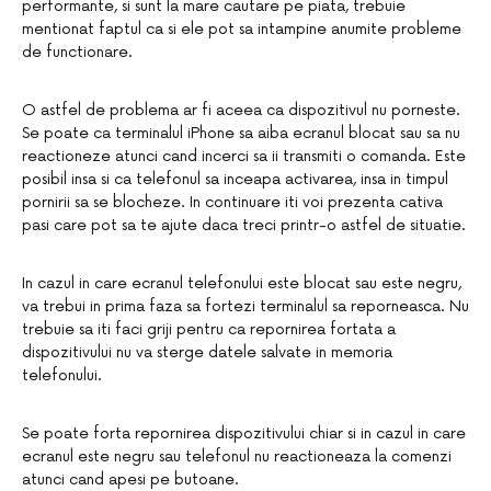
performante, si sunt la mare cautare pe piata, trebuie
mentionat faptul ca si ele pot sa intampine anumite probleme
de functionare.
O astfel de problema ar fi aceea ca dispozitivul nu porneste.
Se poate ca terminalul iPhone sa aiba ecranul blocat sau sa nu
reactioneze atunci cand incerci sa ii transmiti o comanda. Este
posibil insa si ca telefonul sa inceapa activarea, insa in timpul
pornirii sa se blocheze. In continuare iti voi prezenta cativa
pasi care pot sa te ajute daca treci printr-o astfel de situatie.
In cazul in care ecranul telefonului este blocat sau este negru,
va trebui in prima faza sa fortezi terminalul sa reporneasca. Nu
trebuie sa iti faci griji pentru ca repornirea fortata a
dispozitivului nu va sterge datele salvate in memoria
telefonului.
Se poate forta repornirea dispozitivului chiar si in cazul in care
ecranul este negru sau telefonul nu reactioneaza la comenzi
atunci cand apesi pe butoane.