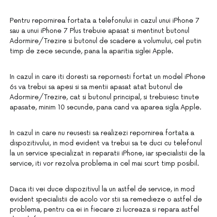
Pentru repornirea fortata a telefonului in cazul unui iPhone 7
sau a unui iPhone 7 Plus trebuie apasat si mentinut butonul
Adormire/Trezire si butonul de scadere a volumului, cel putin
timp de zece secunde, pana la aparitia siglei Apple.
In cazul in care iti doresti sa repornesti fortat un model iPhone
6s va trebui sa apesi si sa mentii apasat atat butonul de
Adormire/Trezire, cat si butonul principal, si trebuiesc tinute
apasate, minim 10 secunde, pana cand va aparea sigla Apple.
In cazul in care nu reusesti sa realizezi repornirea fortata a
dispozitivului, in mod evident va trebui sa te duci cu telefonul
la un service specializat in reparatii iPhone, iar specialistii de la
service, iti vor rezolva problema in cel mai scurt timp posibil.
Daca iti vei duce dispozitivul la un astfel de service, in mod
evident specialistii de acolo vor stii sa remedieze o astfel de
problema, pentru ca ei in fiecare zi lucreaza si repara astfel