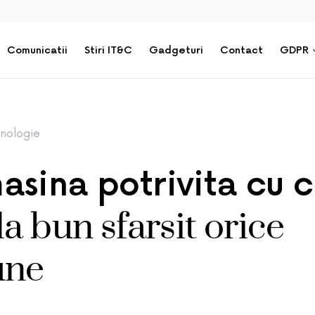
Comunicatii
Stiri IT&C
Gadgeturi
Contact
GDPR
nologie
asina potrivita cu 
la bun sfarsit orice
une