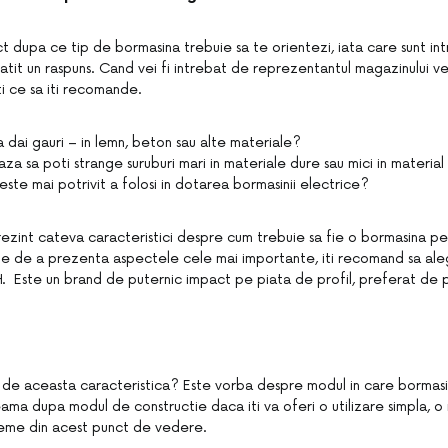
ct dupa ce tip de bormasina trebuie sa te orientezi, iata care sunt int
atit un raspuns. Cand vei fi intrebat de reprezentantul magazinului vei 
sti ce sa iti recomande.
a dai gauri – in lemn, beton sau alte materiale?
aza sa poti strange suruburi mari in materiale dure sau mici in materi
este mai potrivit a folosi in dotarea bormasinii electrice?
prezint cateva caracteristici despre cum trebuie sa fie o bormasina pen
nainte de a prezenta aspectele cele mai importante, iti recomand sa al
Este un brand de puternic impact pe piata de profil, preferat de pu
 de aceasta caracteristica? Este vorba despre modul in care bormasin
seama dupa modul de constructie daca iti va oferi o utilizare simpla, 
leme din acest punct de vedere.