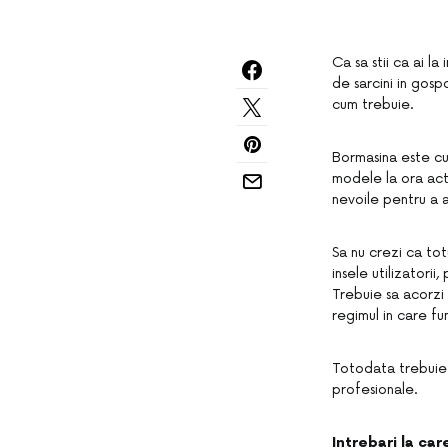
Ca sa stii ca ai l
de sarcini in gosp
cum trebuie.
Bormasina este cu 
modele la ora actu
nevoile pentru a av
Sa nu crezi ca tot
insele utilizatori
Trebuie sa acorzi 
regimul in care fu
Totodata trebuie s
profesionale.
Intrebari la ca