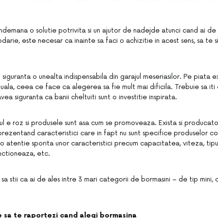
a indemana o solutie potrivita si un ajutor de nadejde atunci cand ai de 
odarie, este necesar ca inainte sa faci o achizitie in acest sens, sa te
siguranta o unealta indispensabila din garajul meseriasilor. Pe piata 
ala, ceea ce face ca alegerea sa fie mult mai dificila. Trebuie sa iti
ea siguranta ca banii cheltuiti sunt o investitie inspirata.
ul e roz si produsele sunt asa cum se promoveaza. Exista si producator
i, prezentand caracteristici care in fapt nu sunt specifice produselor c
o atentie sporita unor caracteristici precum capacitatea, viteza, tipu
nctioneaza, etc.
a stii ca ai de ales intre 3 mari categorii de bormasini – de tip mini, 
re sa te raportezi cand alegi bormasina