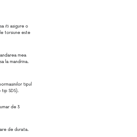
a iti asigure o
de torsiune este
comandarea mea
sa la mandrina.
ormasinilor tipul
 tip SDS).
numar de 3
izare de durata.