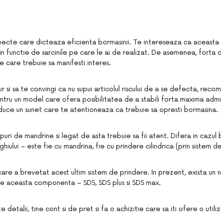
pecte care dicteaza eficienta bormasinii. Te intereseaza ca aceasta s
in functie de sarcinile pe care le ai de realizat. De asemenea, forta 
e care trebuie sa manifesti interes.
ur si sa te convingi ca nu supui articolul riscului de a se defecta, re
ntru un model care ofera posibilitatea de a stabili forta maxima admi
duce un sunet care te atentioneaza ca trebuie sa opresti bormasina.
ipuri de mandrine si legat de asta trebuie sa fii atent. Difera in cazul b
hiului – este fie cu mandrina, fie cu prindere cilindrica (prin sistem de
re a brevetat acest ultim sistem de prindere. In prezent, exista un 
s de aceasta componenta – SDS, SDS plus si SDS max.
 detalii, tine cont si de pret si fa o achizitie care sa iti ofere o util