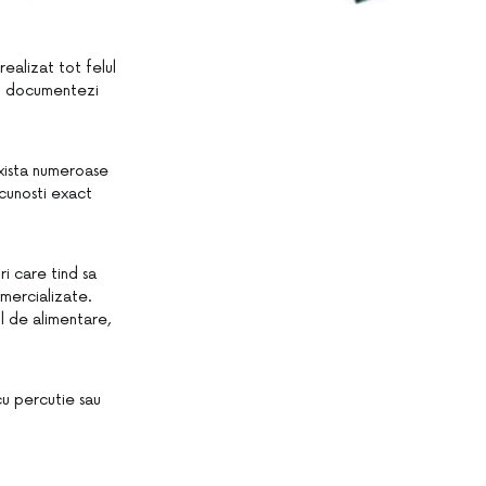
realizat tot felul
 si documentezi
exista numeroase
 cunosti exact
i care tind sa
omercializate.
l de alimentare,
cu percutie sau