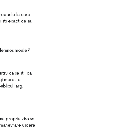
rebarile la care
sti exact ce sa ii
al lemnos moale?
tru ca sa stii ca
egi mereu o
blicul larg.
a propriu zisa se
o manevrare usoara