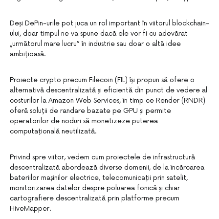
Deși DePin-urile pot juca un rol important în viitorul blockchain-
ului, doar timpul ne va spune dacă ele vor fi cu adevărat
„următorul mare lucru” în industrie sau doar o altă idee
ambițioasă.
Proiecte crypto precum Filecoin (FIL) își propun să ofere o
alternativă descentralizată și eficientă din punct de vedere al
costurilor la Amazon Web Services, în timp ce Render (RNDR)
oferă soluții de randare bazate pe GPU și permite
operatorilor de noduri să monetizeze puterea
computațională neutilizată.
Privind spre viitor, vedem cum proiectele de infrastructură
descentralizată abordează diverse domenii, de la încărcarea
bateriilor mașinilor electrice, telecomunicații prin satelit,
monitorizarea datelor despre poluarea fonică și chiar
cartografiere descentralizată prin platforme precum
HiveMapper.