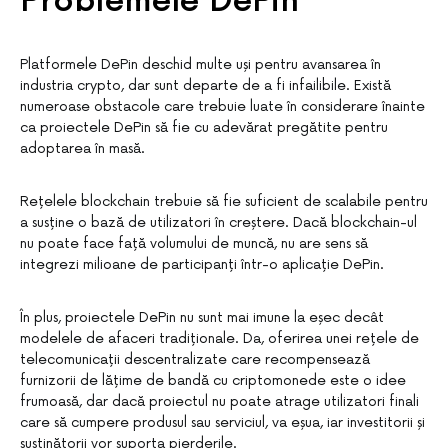
Problemele DePin
Platformele DePin deschid multe uși pentru avansarea în
industria crypto, dar sunt departe de a fi infailibile. Există
numeroase obstacole care trebuie luate în considerare înainte
ca proiectele DePin să fie cu adevărat pregătite pentru
adoptarea în masă.
Rețelele blockchain trebuie să fie suficient de scalabile pentru
a susține o bază de utilizatori în creștere. Dacă blockchain-ul
nu poate face față volumului de muncă, nu are sens să
integrezi milioane de participanți într-o aplicație DePin.
În plus, proiectele DePin nu sunt mai imune la eșec decât
modelele de afaceri tradiționale. Da, oferirea unei rețele de
telecomunicații descentralizate care recompensează
furnizorii de lățime de bandă cu criptomonede este o idee
frumoasă, dar dacă proiectul nu poate atrage utilizatori finali
care să cumpere produsul sau serviciul, va eșua, iar investitorii și
susținătorii vor suporta pierderile.