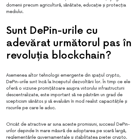
domenii precum agricultură, sănătate, educație și protecția
mediului.
Sunt DePin-urile cu
adevărat următorul pas în
revoluția blockchain?
Asemenea altor tehnologii emergente din spațiul crypto,
DePin-urile sunt încă la începutul dezvoltării lor. În timp ce ele
oferă o viziune promițătoare asupra viitorului infrastructurii
descentralizate, este important să ne păstrăm un grad de
scepticism sănătos și să evaluăm în mod realist capacitățile și
riscurile pe care le aduc.
Oricât de atractive ar suna aceste promisiuni, succesul DePin-
urilor depinde în mare măsură de adoptarea pe scară largă,
reglementările guvernamentale și stabilitatea pieței crypto.