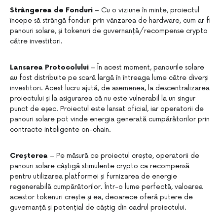
Strângerea de Fonduri
– Cu o viziune în minte, proiectul
începe să strângă fonduri prin vânzarea de hardware, cum ar fi
panouri solare, și tokenuri de guvernanță/recompense crypto
către investitori.
Lansarea Protocolului
– În acest moment, panourile solare
au fost distribuite pe scară largă în întreaga lume către diverși
investitori. Acest lucru ajută, de asemenea, la descentralizarea
proiectului și la asigurarea că nu este vulnerabil la un singur
punct de eșec. Proiectul este lansat oficial, iar operatorii de
panouri solare pot vinde energia generată cumpărătorilor prin
contracte inteligente on-chain.
Creșterea
– Pe măsură ce proiectul crește, operatorii de
panouri solare câștigă stimulente crypto ca recompensă
pentru utilizarea platformei și furnizarea de energie
regenerabilă cumpărătorilor. Într-o lume perfectă, valoarea
acestor tokenuri crește și ea, deoarece oferă putere de
guvernanță și potențial de câștig din cadrul proiectului.