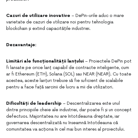
Cazuri de utilizare inovative
– DePin-urile aduc o mare
varietate de cazuri de utilizare noi pentru tehnologia
blockchain și extind capacitățile industriei.
Dezavantaje:
Limitări ale funcționalității lanțului
– Proiectele DePin pot
fi lansate pe orice lanț capabil de contracte inteligente, cum
ar fi Ethereum (ETH), Solana (SOL) sau NEAR (NEAR). Cu toate
acestea, aceste lanțuri trebuie să fie suficient de scalabile
pentru a face față sarcinii de lucru a mii de utilizatori.
Dificultăți de leadership
– Descentralizarea este unul
dintre principiile cheie ale industriei, dar poate fi și un concept
defectuos. Majoritatea nu are întotdeauna dreptate, iar
guvernarea descentralizată nu înseamnă întotdeauna că
comunitatea va acționa în cel mai bun interes al proiectului.