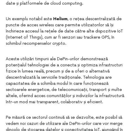
date și platformele de cloud computing.
Un exemplu notabil este
Helium
, o rețea descentralizată de
puncte de acces wireless care permite utilizatorilor să își
închirieze accesul la rețele de date către alte dispozitive IoT
(Internet of Things), cum ar fi senzori sau trackere GPS, în
schimbul recompenselor crypto.
Aceste utilizări timpurii ale DePin-urilor demonstrează
potențialul tehnologiei de a conecta și optimiza infrastructuri
fizice în lumea reală, precum și de a oferi o alternativă
descentralizată la serviciile tradiționale. Tehnologia are
capacitatea de a schimba modul în care funcționează
sectoarele energetice, de telecomunicații, transport și multe
altele, oferind acces comunităților și indivizilor la infrastructură
într-un mod mai transparent, colaborativ și eficient.
Pe măsură ce sectorul continuă să se dezvolte, este posibil să
vedem noi cazuri de utilizare ale DePin-urilor care vor merge
dincolo de stocarea datelor și conectivitatea IoT, ajungând în