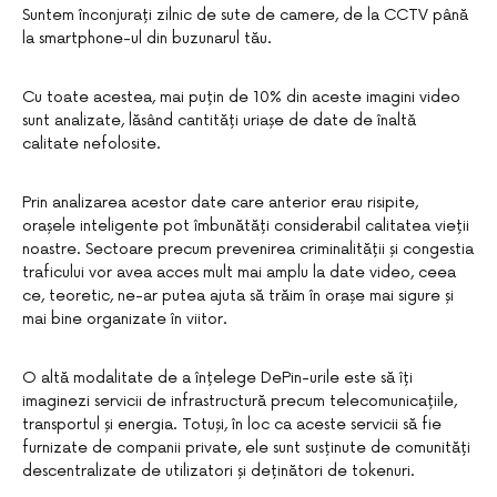
Suntem înconjurați zilnic de sute de camere, de la CCTV până
la smartphone-ul din buzunarul tău.
Cu toate acestea, mai puțin de 10% din aceste imagini video
sunt analizate, lăsând cantități uriașe de date de înaltă
calitate nefolosite.
Prin analizarea acestor date care anterior erau risipite,
orașele inteligente pot îmbunătăți considerabil calitatea vieții
noastre. Sectoare precum prevenirea criminalității și congestia
traficului vor avea acces mult mai amplu la date video, ceea
ce, teoretic, ne-ar putea ajuta să trăim în orașe mai sigure și
mai bine organizate în viitor.
O altă modalitate de a înțelege DePin-urile este să îți
imaginezi servicii de infrastructură precum telecomunicațiile,
transportul și energia. Totuși, în loc ca aceste servicii să fie
furnizate de companii private, ele sunt susținute de comunități
descentralizate de utilizatori și deținători de tokenuri.