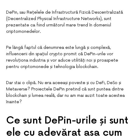
DePin, sau Rețelele de Infrastructură Fizică Descentralizată
(Decentralized Physical Infrastructure Networks), sunt
prezentate ca fiind următorul mare trend în domeniul
criptomonedelor.
Pe lângă faptul că denumirea este lungă și complexă,
influencerii din spațiul crypto promit că DePin-urile vor
revoluționa industria și vor aduce utilități noi și proaspete
pentru criptomonede și tehnologia blockchain.
Dar stai o clipă. Nu era aceeași poveste și cu DeFi, DeSo și
Metaverse? Proiectele DePin pretind că sunt puntea dintre
blockchain și lumea reală, dar nu am mai auzit toate acestea
înainte?
Ce sunt DePin-urile și sunt
ele cu adevărat așa cum