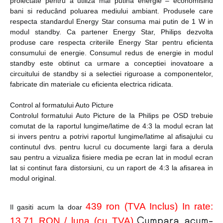
proiectate pentru a utiliza mai putina energie – economisind
bani si reducând poluarea mediului ambiant. Produsele care
respecta standardul Energy Star consuma mai putin de 1 W in
modul standby. Ca partener Energy Star, Philips dezvolta
produse care respecta criteriile Energy Star pentru eficienta
consumului de energie. Consumul redus de energie in modul
standby este obtinut ca urmare a conceptiei inovatoare a
circuitului de standby si a selectiei riguroase a componentelor,
fabricate din materiale cu eficienta electrica ridicata.
Control al formatului Auto Picture
Controlul formatului Auto Picture de la Philips pe OSD trebuie
comutat de la raportul lungime/latime de 4:3 la modul ecran lat
si invers pentru a potrivi raportul lungime/latime al afisajului cu
continutul dvs. pentru lucrul cu documente largi fara a derula
sau pentru a vizualiza fisiere media pe ecran lat in modul ecran
lat si continut fara distorsiuni, cu un raport de 4:3 la afisarea in
modul original.
439 ron (TVA Inclus) In
rate:
Il gasiti acum la doar
13,71 RON / luna (cu TVA)
Cumpara acum-