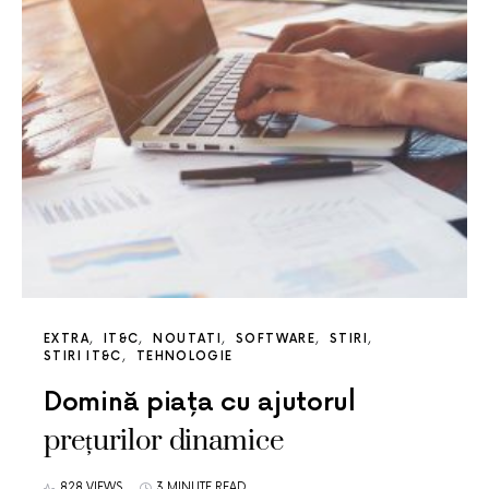
EXTRA
IT&C
NOUTATI
SOFTWARE
STIRI
STIRI IT&C
TEHNOLOGIE
Domină piața cu ajutorul
prețurilor dinamice
828 VIEWS
3 MINUTE READ