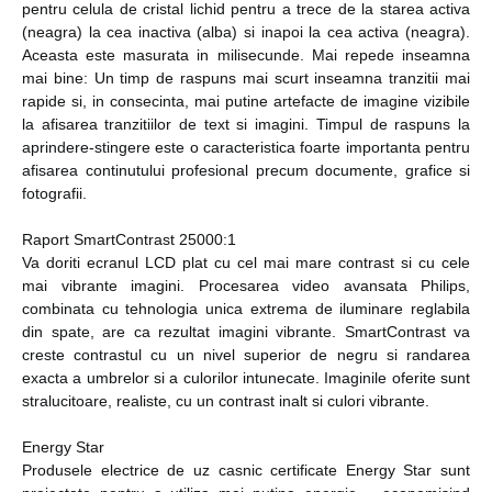
pentru celula de cristal lichid pentru a trece de la starea activa
(neagra) la cea inactiva (alba) si inapoi la cea activa (neagra).
Aceasta este masurata in milisecunde. Mai repede inseamna
mai bine: Un timp de raspuns mai scurt inseamna tranzitii mai
rapide si, in consecinta, mai putine artefacte de imagine vizibile
la afisarea tranzitiilor de text si imagini. Timpul de raspuns la
aprindere-stingere este o caracteristica foarte importanta pentru
afisarea continutului profesional precum documente, grafice si
fotografii.
Raport SmartContrast 25000:1
Va doriti ecranul LCD plat cu cel mai mare contrast si cu cele
mai vibrante imagini. Procesarea video avansata Philips,
combinata cu tehnologia unica extrema de iluminare reglabila
din spate, are ca rezultat imagini vibrante. SmartContrast va
creste contrastul cu un nivel superior de negru si randarea
exacta a umbrelor si a culorilor intunecate. Imaginile oferite sunt
stralucitoare, realiste, cu un contrast inalt si culori vibrante.
Energy Star
Produsele electrice de uz casnic certificate Energy Star sunt