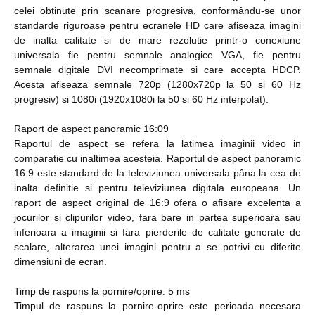
celei obtinute prin scanare progresiva, conformându-se unor
standarde riguroase pentru ecranele HD care afiseaza imagini
de inalta calitate si de mare rezolutie printr-o conexiune
universala fie pentru semnale analogice VGA, fie pentru
semnale digitale DVI necomprimate si care accepta HDCP.
Acesta afiseaza semnale 720p (1280x720p la 50 si 60 Hz
progresiv) si 1080i (1920x1080i la 50 si 60 Hz interpolat).
Raport de aspect panoramic 16:09
Raportul de aspect se refera la latimea imaginii video in
comparatie cu inaltimea acesteia. Raportul de aspect panoramic
16:9 este standard de la televiziunea universala pâna la cea de
inalta definitie si pentru televiziunea digitala europeana. Un
raport de aspect original de 16:9 ofera o afisare excelenta a
jocurilor si clipurilor video, fara bare in partea superioara sau
inferioara a imaginii si fara pierderile de calitate generate de
scalare, alterarea unei imagini pentru a se potrivi cu diferite
dimensiuni de ecran.
Timp de raspuns la pornire/oprire: 5 ms
Timpul de raspuns la pornire-oprire este perioada necesara