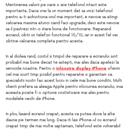
Mentinerea valorii pe care o are telefonul intact este
importanta. Daca vrei la un moment dat sa vinzi telefonul
pentru a-ti achizitiona unul mai important, e nevoie sa atingi
valoarea maxima atunci cand faci upgrade, deci este nevoie
sa il pastrezi intr-o stare buna de functionare. Reparand
ecranul, obtii un telefon functional 10/10, iar in acest fel vei
obtine valoarea completa pentru acesta.
In al doilea rand, costul si timpul de reparare a ecranului sunt
probabil mai bune decat te astepti, mai ales daca apelezi la
serviciile noastre. Pentru o
inlocuire display iPhone
oferim
cel mai scurt timp posibil pentru reparatie si garantam ca
specialistii nostri fac acest lucru in cele mai bune conditii. Multi
clienti prefera sa aleaga Apple pentru inlocuirea ecranului, insa
aceasta poate fi o optiune costisitoare mai ales pentru
modelele vechi de iPhone.
In plus, lasand ecranul crapat, acesta va putea duce la alte
daune pe termen mai lung. Daca iti lasi iPhone-ul cu ecranul
crapat timp de mai multe saptamani, telefonul este vulnerabil