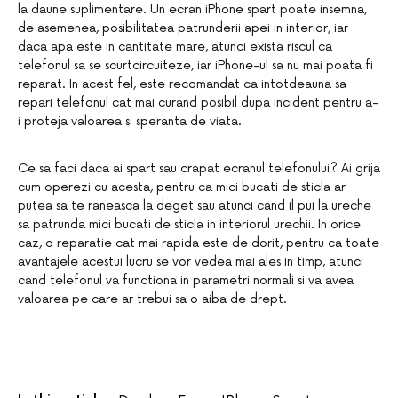
la daune suplimentare. Un ecran iPhone spart poate insemna,
de asemenea, posibilitatea patrunderii apei in interior, iar
daca apa este in cantitate mare, atunci exista riscul ca
telefonul sa se scurtcircuiteze, iar iPhone-ul sa nu mai poata fi
reparat. In acest fel, este recomandat ca intotdeauna sa
repari telefonul cat mai curand posibil dupa incident pentru a-
i proteja valoarea si speranta de viata.
Ce sa faci daca ai spart sau crapat ecranul telefonului? Ai grija
cum operezi cu acesta, pentru ca mici bucati de sticla ar
putea sa te raneasca la deget sau atunci cand il pui la ureche
sa patrunda mici bucati de sticla in interiorul urechii. In orice
caz, o reparatie cat mai rapida este de dorit, pentru ca toate
avantajele acestui lucru se vor vedea mai ales in timp, atunci
cand telefonul va functiona in parametri normali si va avea
valoarea pe care ar trebui sa o aiba de drept.