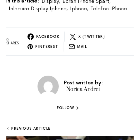
In this article:
Display
,
Ecran IPhone Spart
,
Inlocuire Display Iphone
,
Iphone
,
Telefon IPhone
FACEBOOK
X (TWITTER)
0
SHARES
PINTEREST
MAIL
Post written by:
Norica Andrei
FOLLOW
PREVIOUS ARTICLE