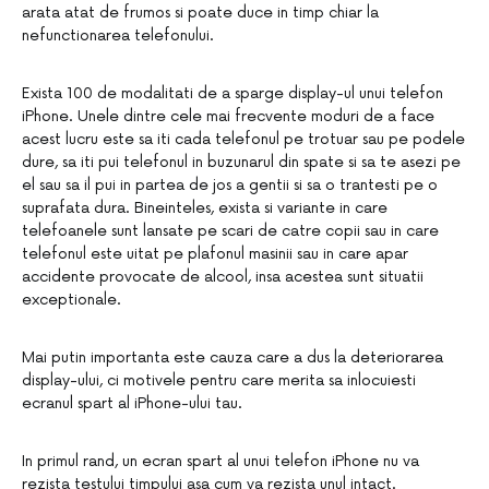
arata atat de frumos si poate duce in timp chiar la
nefunctionarea telefonului.
Exista 100 de modalitati de a sparge display-ul unui telefon
iPhone. Unele dintre cele mai frecvente moduri de a face
acest lucru este sa iti cada telefonul pe trotuar sau pe podele
dure, sa iti pui telefonul in buzunarul din spate si sa te asezi pe
el sau sa il pui in partea de jos a gentii si sa o trantesti pe o
suprafata dura. Bineinteles, exista si variante in care
telefoanele sunt lansate pe scari de catre copii sau in care
telefonul este uitat pe plafonul masinii sau in care apar
accidente provocate de alcool, insa acestea sunt situatii
exceptionale.
Mai putin importanta este cauza care a dus la deteriorarea
display-ului, ci motivele pentru care merita sa inlocuiesti
ecranul spart al iPhone-ului tau.
In primul rand, un ecran spart al unui telefon iPhone nu va
rezista testului timpului asa cum va rezista unul intact.