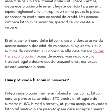
anonim. In plus, platile internationale sunt usoare si ieftine,
deoarece bitcoin-urile nu sunt legate de nicio tara sau sunt
supuse reglementarilor. Intreprinderile mici pot sa le placa,
deoarece nu exista taxe cu cardul de credit. Unii oameni
cumpara bitcoins ca investitie, sperand ca vor creste in
valoare.
Ei bine, oamenii care detin bitcoin si care isi doresc sa vanda
aceste monede deosebit de valoroase, cu siguranta isi au o
multime de curiozitati si isi doresc sa afle cele mai noi
noutati
tranzactii bitcoin
. Tocmai de aceea, vom raspunde unor
intrebari legate despre aceste tranzactionari, mai exact
despre vanzarea bitcoin.
Cum pot vinde bitcoin in numerar?
Puteti vinde bitcoin in numerar folosind un bancomat bitcoin
care va permite sa schimbati BTC pentru o retragere de
numerar in USD. In mod alternativ, ati putea aranja sa va vindeti
bitcoinul printr-o piata peer-to-peer care accepta numerar