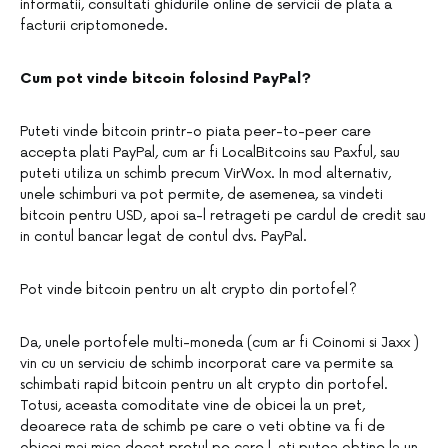
informatii, consultati ghidurile online de servicii de plata a
facturii criptomonede.
Cum pot vinde bitcoin folosind PayPal?
Puteti vinde bitcoin printr-o piata peer-to-peer care
accepta plati PayPal, cum ar fi LocalBitcoins sau Paxful, sau
puteti utiliza un schimb precum VirWox. In mod alternativ,
unele schimburi va pot permite, de asemenea, sa vindeti
bitcoin pentru USD, apoi sa-l retrageti pe cardul de credit sau
in contul bancar legat de contul dvs. PayPal.
Pot vinde bitcoin pentru un alt crypto din portofel?
Da, unele portofele multi-moneda (cum ar fi Coinomi si Jaxx )
vin cu un serviciu de schimb incorporat care va permite sa
schimbati rapid bitcoin pentru un alt crypto din portofel.
Totusi, aceasta comoditate vine de obicei la un pret,
deoarece rata de schimb pe care o veti obtine va fi de
obicei mai mica decat pretul pe care l-ati putea obtine la un