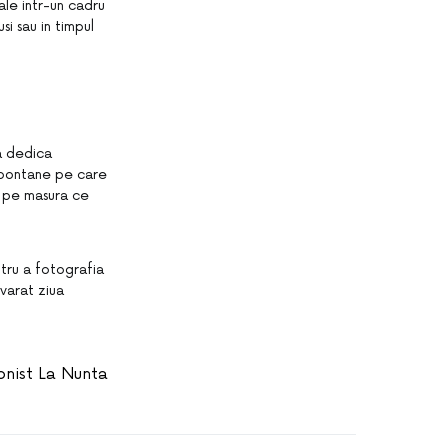
ale intr-un cadru
si sau in timpul
va dedica
 spontane pe care
t pe masura ce
ntru a fotografia
evarat ziua
onist La Nunta