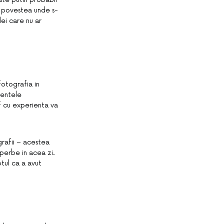
ne povestea unde s-
lei care nu ar
fotografia in
mentele
f cu experienta va
grafii – acestea
perbe in acea zi.
tul ca a avut