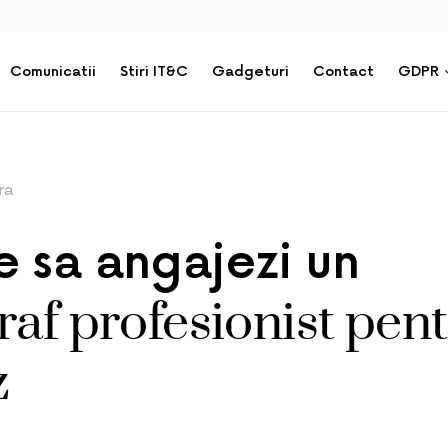
Comunicatii
Stiri IT&C
Gadgeturi
Contact
GDPR
ra
e sa angajezi un
raf profesionist pen
z