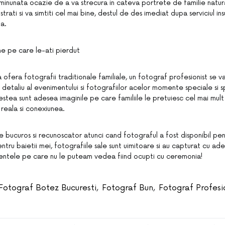
 minunata ocazie de a va strecura in cateva portrete de familie natur
trati si va simtiti cel mai bine, destul de des imediat dupa serviciul insu
a.
 pe care le-ati pierdut
 ofera fotografii traditionale familiale, un fotograf profesionist se 
i detaliu al evenimentului si fotografiilor acelor momente speciale si
estea sunt adesea imaginile pe care familiile le pretuiesc cel mai mul
eala si conexiunea.
e bucuros si recunoscator atunci cand fotograful a fost disponibil pe
tru baietii mei, fotografiile sale sunt uimitoare si au capturat cu ad
ntele pe care nu le puteam vedea fiind ocupti cu ceremonia!
Fotograf Botez Bucuresti
,
Fotograf Bun
,
Fotograf Profesi