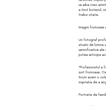
sa aiba vreo amint
a tinut botezul, c
trebui uitate.
Imagini frumoase al
Un fotograf profe
situatii de lumin
semnificative ale
putea anticipa ace
“Profesionistul a 
sunt frumoase. Oa
Acum avem o colec
inspiratia de a an
Portrete de famil