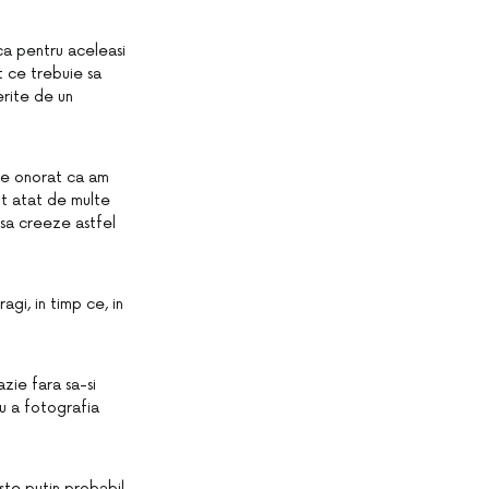
ca pentru aceleasi
t ce trebuie sa
erite de un
 de onorat ca am
nit atat de multe
 sa creeze astfel
agi, in timp ce, in
azie fara sa-si
ru a fotografia
ste putin probabil