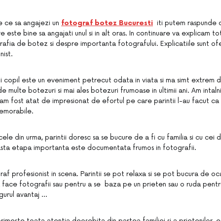
e ce sa angajezi un
fotograf botez Bucuresti
iti putem raspunde 
 este bine sa angajati unul si in alt oras. In continuare va explicam to
rafia de botez si despre importanta fotografului. Explicatiile sunt of
nist.
ui copil este un eveniment petrecut odata in viata si ma simt extrem
e multe botezuri si mai ales botezuri frumoase in ultimii ani. Am intal
i am fost atat de impresionat de efortul pe care parintii l-au facut ca
emorabile.
ele din urma, parintii doresc sa se bucure de a fi cu familia si cu cei dr
asta etapa importanta este documentata frumos in fotografii.
graf profesionist in scena. Parintii se pot relaxa si se pot bucura de oc
 a face fotografii sau pentru a se baza pe un prieten sau o ruda pent
ngurul avantaj …
rimeste toata atentia deosebita din partea familiei si a prietenilor, e