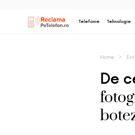
Telefonie
Tehnologie
Home
Ext
De c
fotog
bote