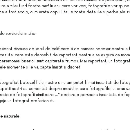
ire a zilei fiind foarte mic! In anii care vor veni, fotografiile vor spu
ine a fost acolo, cum arata copilul tau si toate detaliile superbe ale zi
e serviciului in sine
sionist dispune de setul de calificare si de camera necesar pentru a 
a scazuta, care este deosebit de important pentru a se asigura ca mo
 ceremoniei bisericii sunt capturate frumos. Mai important, un fotogra
le momente si le va capta linistit si discret.
fotografiat botezul fiului nostru si nu am putut fi mai incantati de foto
spetii nostri au comentat despre modul in care fotografile lui erau su
tie de fotografii uimitoare …” declara o persoana incantata de fap
gaja un fotograf profesionist.
ie naturale