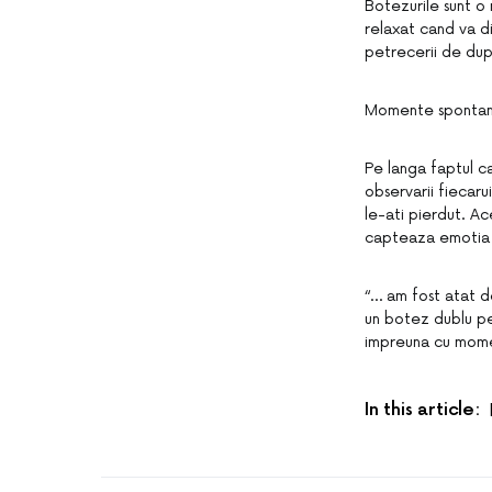
Botezurile sunt o
relaxat cand va dis
petrecerii de dup
Momente spontane
Pe langa faptul ca
observarii fiecaru
le-ati pierdut. Ac
capteaza emotia r
“… am fost atat d
un botez dublu pen
impreuna cu mome
In this article: