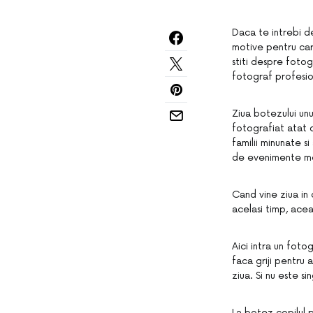
Daca te intrebi d
motive pentru care
stiti despre fotog
fotograf profesio
Ziua botezului un
fotografiat atat d
familii minunate s
de evenimente m
Cand vine ziua in c
acelasi timp, ace
Aici intra un foto
faca griji pentru
ziua. Si nu este si
La botez copilul p