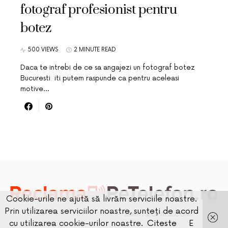
fotograf profesionist pentru
botez
500 VIEWS
2 MINUTE READ
Daca te intrebi de ce sa angajezi un fotograf botez
Bucuresti iti putem raspunde ca pentru aceleasi
motive…
Cookie-urile ne ajută să livrăm serviciile noastre.
Prin utilizarea serviciilor noastre, sunteți de acord
DESIGNED & DEVELOPED BY
SMARTSEOPACK.COM
cu utilizarea cookie-urilor noastre.
Citeste
E