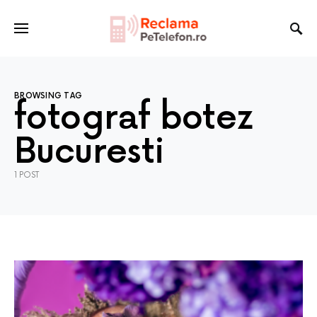
BROWSING TAG
fotograf botez
Bucuresti
1 POST