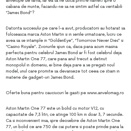
anvelope de iarna, iar ea sa ne duca printre nameti spre o
cabana de munte, facandu-ne sa ne simtim astfel ca veritabili
“James Bond”?
Datorita succesului pe care l-a avut, producatorii au hotarat sa
foloseasca marca Aston Martin si in seriile urmatoare, lucru ce
avea sa se intample in “GoldenEye”, “Tomorrow Never Dies” si
“Casino Royale”. Zvonurile spun ca, daca pana acum masina
perfecta pentru celebrul James Bond ar fi fost celebrul deja
Aston Martin One 77, care pana anul trecut a detinut
monopolul in domeniu, ei bine deja pare a se pregati noul
model, unul care promite sa devanseze tot ceea ce stiam in
materie de gadget-uri James Bond.
Oferte buna pentru cauciucuri le gasiti pe www.anvelomag.ro
Aston Martin One 77 este un bolid cu motor V12, cu
capacitate de 7,3 litri, ce atinge 100 km in doar 3, 7 secunde.
Ca si inconvenient insa, spre deosebire de Aston Martin One
77, un bolid ce are 750 de cai putere si poate prinde pana la