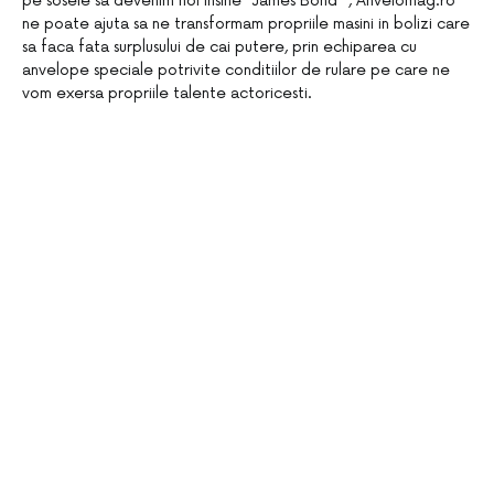
pe sosele sa devenim noi insine “James Bond” , Anvelomag.ro
ne poate ajuta sa ne transformam propriile masini in bolizi care
sa faca fata surplusului de cai putere, prin echiparea cu
anvelope speciale potrivite conditiilor de rulare pe care ne
vom exersa propriile talente actoricesti.