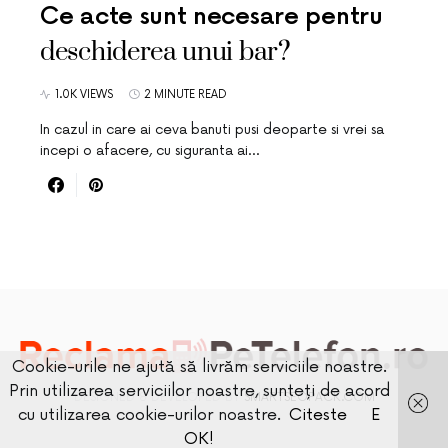
Ce acte sunt necesare pentru
deschiderea unui bar?
1.0K VIEWS
2 MINUTE READ
In cazul in care ai ceva banuti pusi deoparte si vrei sa
incepi o afacere, cu siguranta ai…
Cookie-urile ne ajută să livrăm serviciile noastre.
Prin utilizarea serviciilor noastre, sunteți de acord
DESIGNED & DEVELOPED BY
SMARTSEOPACK.COM
cu utilizarea cookie-urilor noastre.
Citeste
E
OK!