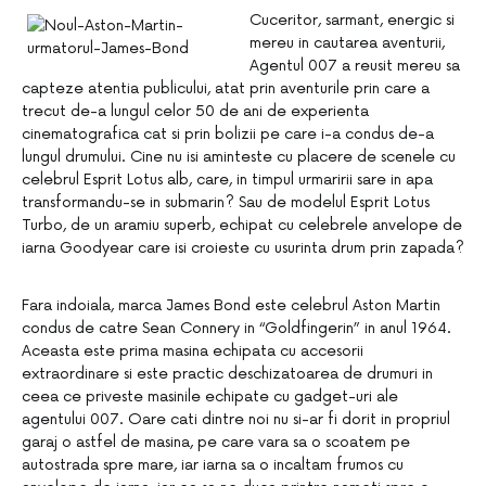
Cuceritor, sarmant, energic si
mereu in cautarea aventurii,
Agentul 007 a reusit mereu sa
capteze atentia publicului, atat prin aventurile prin care a
trecut de-a lungul celor 50 de ani de experienta
cinematografica cat si prin bolizii pe care i-a condus de-a
lungul drumului. Cine nu isi aminteste cu placere de scenele cu
celebrul Esprit Lotus alb, care, in timpul urmaririi sare in apa
transformandu-se in submarin? Sau de modelul Esprit Lotus
Turbo, de un aramiu superb, echipat cu celebrele anvelope de
iarna Goodyear care isi croieste cu usurinta drum prin zapada?
Fara indoiala, marca James Bond este celebrul Aston Martin
condus de catre Sean Connery in “Goldfingerin” in anul 1964.
Aceasta este prima masina echipata cu accesorii
extraordinare si este practic deschizatoarea de drumuri in
ceea ce priveste masinile echipate cu gadget-uri ale
agentului 007. Oare cati dintre noi nu si-ar fi dorit in propriul
garaj o astfel de masina, pe care vara sa o scoatem pe
autostrada spre mare, iar iarna sa o incaltam frumos cu