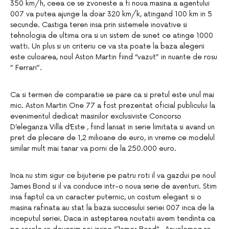
350 km/h, ceea ce se zvoneste a fi noua masina a agentului
007 va putea ajunge la doar 320 km/k, atingand 100 km in 5
secunde. Castiga teren insa prin sistemele inovative si
tehnologia de ultima ora si un sistem de sunet ce atinge 1000
watti. Un plus si un criteriu ce va sta poate la baza alegerii
este culoarea, noul Aston Martin fiind “vazut” in nuante de rosu
” Ferrari”.
Ca si termen de comparatie se pare ca si pretul este unul mai
mic. Aston Martin One 77 a fost prezentat oficial publicului la
evenimentul dedicat masinilor exclusiviste Concorso
D’eleganza Villa d’Este , fiind lansat in serie limitata si avand un
pret de plecare de 1,2 milioane de euro, in vreme ce modelul
similar mult mai tanar va porni de la 250.000 euro.
Inca nu stim sigur ce bijuterie pe patru roti il va gazdui pe noul
James Bond si il va conduce intr-o noua serie de aventuri. Stim
insa faptul ca un caracter puternic, un costum elegant si o
masina rafinata au stat la baza succesului seriei 007 inca de la
inceputul seriei. Daca in asteptarea noutatii avem tendinta ca