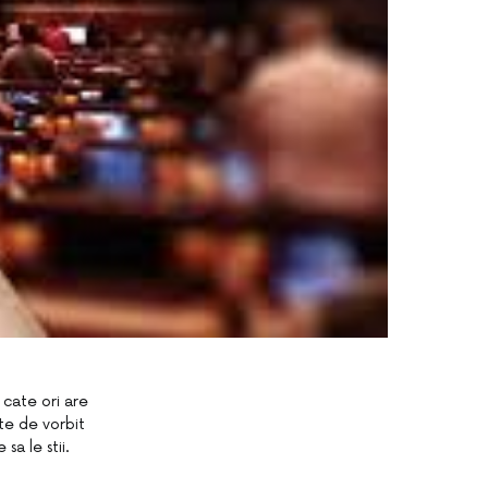
 cate ori are
lte de vorbit
sa le stii.