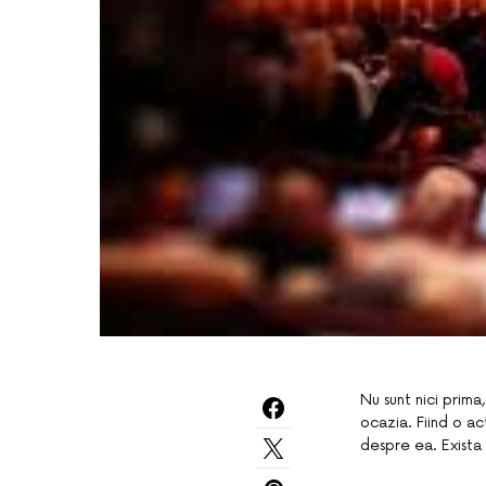
Nu sunt nici prima
ocazia. Fiind o ac
despre ea. Exista 