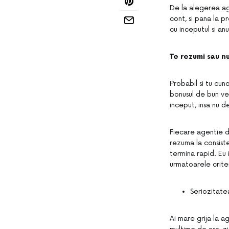
De la alegerea agen
cont, si pana la p
cu inceputul si a
Te rezumi sau n
Probabil si tu cun
bonusul de bun ve
inceput, insa nu d
Fiecare agentie d
rezuma la consiste
termina rapid. Eu 
urmatoarele criter
Seriozitate
Ai mare grija la ag