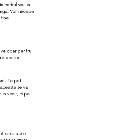
in cadrul sau un
 lunga. Vom incepe
tine.
rtive doar pentru
ere pentru
ont. Te poti
, aceasta se va
un venit, ci pe
t circula si o