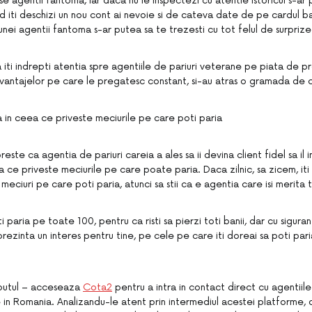
e agentii fantoma, iar daca nu le inspectezi cu atentie istoricul s-ar pu
d iti deschizi un nou cont ai nevoie si de cateva date de pe cardul ba
unei agentii fantoma s-ar putea sa te trezesti cu tot felul de surprize
 iti indrepti atentia spre agentiile de pariuri veterane pe piata de pro
avantajelor pe care le pregatesc constant, si-au atras o gramada de cl
a in ceea ce priveste meciurile pe care poti paria
reste ca agentia de pariuri careia a ales sa ii devina client fidel sa il
a ce priveste meciurile pe care poate paria. Daca zilnic, sa zicem, iti 
meciuri pe care poti paria, atunci sa stii ca e agentia care isi merita t
i paria pe toate 100, pentru ca risti sa pierzi toti banii, dar cu sigura
ezinta un interes pentru tine, pe cele pe care iti doreai sa poti par
eputul – acceseaza
Cota2
pentru a intra in contact direct cu agentiile
 in Romania. Analizandu-le atent prin intermediul acestei platforme, d