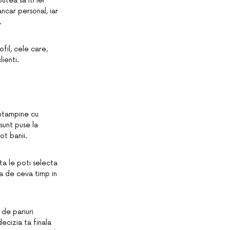
tea sa iti iei
ncar personal, iar
.
fil, cele care,
ienti.
 intampine cu
sunt puse la
ot banii.
nta le poti selecta
ia de ceva timp in
 de pariuri
ecizia ta finala