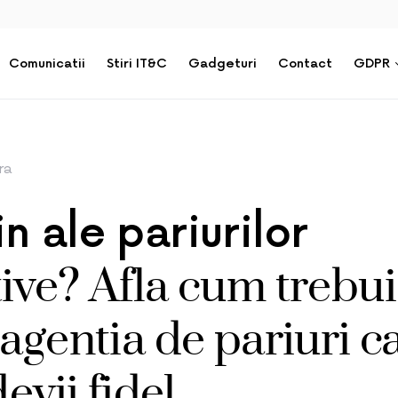
Comunicatii
Stiri IT&C
Gadgeturi
Contact
GDPR
ra
n ale pariurilor
ive? Afla cum trebui
 agentia de pariuri c
devii fidel