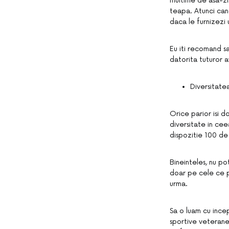
multime de asa-zis
teapa. Atunci can
daca le furnizezi 
Eu iti recomand sa
datorita tuturor 
Diversitate
Orice parior isi do
diversitate in cee
dispozitie 100 de 
Bineinteles, nu pot
doar pe cele ce pr
urma.
Sa o luam cu inc
sportive veterane