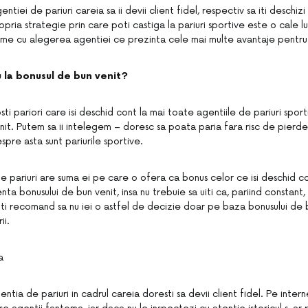
tiei de pariuri careia sa ii devii client fidel, respectiv sa iti deschizi 
ropria strategie prin care poti castiga la pariuri sportive este o cale
nume cu alegerea agentiei ce prezinta cele mai multe avantaje pentru 
u la bonusul de bun venit?
osti pariori care isi deschid cont la mai toate agentiile de pariuri spo
nit. Putem sa ii intelegem – doresc sa poata paria fara risc de pierd
espre asta sunt pariurile sportive.
e pariuri are suma ei pe care o ofera ca bonus celor ce isi deschid c
nta bonusului de bun venit, insa nu trebuie sa uiti ca, pariind constant
iti recomand sa nu iei o astfel de decizie doar pe baza bonusului de b
ii.
a
entia de pariuri in cadrul careia doresti sa devii client fidel. Pe interne