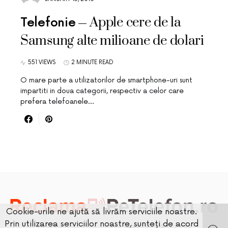
Apple cere de la
Telefonie
Samsung alte milioane de dolari
551 VIEWS
2 MINUTE READ
O mare parte a utilizatorilor de smartphone-uri sunt
impartiti in doua categorii, respectiv a celor care
prefera telefoanele…
Cookie-urile ne ajută să livrăm serviciile noastre.
Prin utilizarea serviciilor noastre, sunteți de acord
DESIGNED & DEVELOPED BY
SMARTSEOPACK.COM