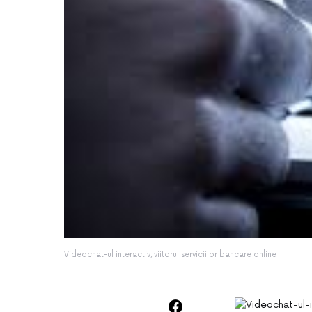
Videochat-ul interactiv, viitorul serviciilor bancare online