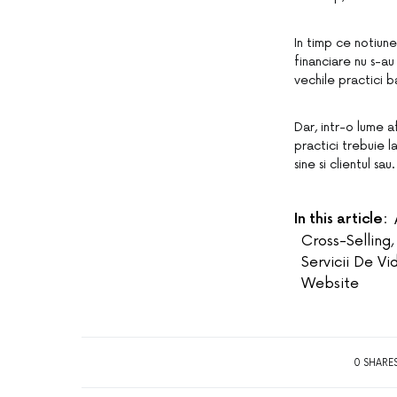
In timp ce notiune
financiare nu s-a
vechile practici 
Dar, intr-o lume a
practici trebuie l
sine si clientul sau.
In this article:
Cross-Selling
,
Servicii De V
Website
0 SHARE