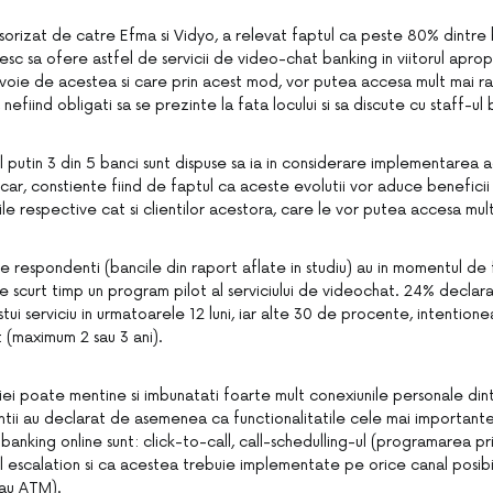
nsorizat de catre Efma si Vidyo, a relevat faptul ca peste 80% dintre 
esc sa ofere astfel de servicii de video-chat banking in viitorul aprop
evoie de acestea si care prin acest mod, vor putea accesa mult mai rap
 nefiind obligati sa se prezinte la fata locului si sa discute cu staff-ul 
el putin 3 din 5 banci sunt dispuse sa ia in considerare implementarea 
ar, constiente fiind de faptul ca aceste evolutii vor aduce beneficii
ile respective cat si clientilor acestora, care le vor putea accesa mult
re respondenti (bancile din raport aflate in studiu) au in momentul de 
e scurt timp un program pilot al serviciului de videochat. 24% declar
ui serviciu in urmatoarele 12 luni, iar alte 30 de procente, intentione
at (maximum 2 sau 3 ani).
i poate mentine si imbunatati foarte mult conexiunile personale dintr
ii au declarat de asemenea ca functionalitatile cele mai importante 
anking online sunt: click-to-call, call-schedulling-ul (programarea prin 
ll escalation si ca acestea trebuie implementate pe orice canal posibi
sau ATM).