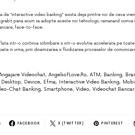
a de “interactive video banking” exista deja printre noi de ceva vreme,
u grabit pana acum sa adopte aceste noi tehnologii, ramanand cumva i
bancare, face-to-face.
flata intr-o continua schimbare si intr-o evolutie accelerata pe toate
asate in urma, prin dinamizarea si fluidizarea proceselor de comunicare i
Angajare Videochat
,
AngelsofLove.ro
,
ATM
,
Banking
,
Bra
Desktop
,
Device
,
Efma
,
Interactive Video Banking
,
Mobi
ideo-Chat Banking
,
Smartphone
,
Video
,
Videochat Bancar
S
FACEBOOK
X (TWITTER)
PINTEREST