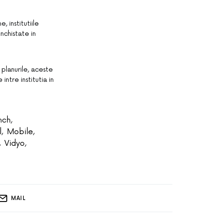
 institutiile
nchistate in
 planurile, aceste
ntre institutia in
nch
,
l
,
Mobile
,
,
Vidyo
,
MAIL