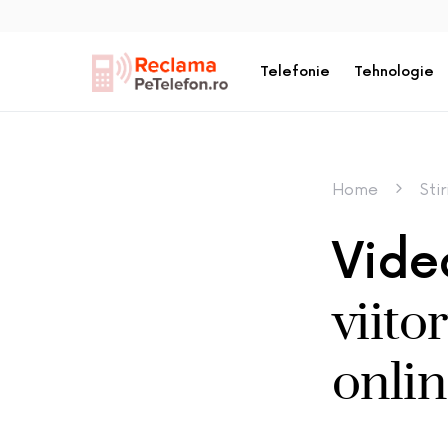
Telefonie
Tehnologie
Home
Sti
Video
viito
onli