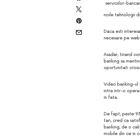
noile tehnologii di
Daca esti interesa
necesare pe webs
Asadar, tinand con
banking sa mentina
oportunitati cross
Video banking-ul f
intra intr-o opera
in fata.
De fapt, peste 93
tari, cred ca satis
banking, de o cali
mobile din ce in c