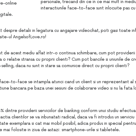
personale, trecand din ce in ce mai mult in mediul
interactiunile face-to-face sunt inlocuite pas c
gitale.
t despre detalii in legatura cu angajare videochat, poti gasi toate in
ite-ul AngelsofLove.ro!
t de acest mediu aflat intr-o continua schimbare, cum pot providerii s
 o relatie stransa cu proprii clienti? Cum pot bancile si uniunile de c
-selling, daca nu sunt in stare sa comunice direct cu proprii clienti?
ace-to-face se intampla atunci cand un client si un reprezentant al st
tiune bancara pe baza unei sesiuni de colaborare video si nu la fata lo
% dintre providerii serviciilor de banking conform unui studiu efectu
factia clientilor se va inbunatati radical, daca va fi introdus un servici
tate exemplara si cat mai mobil posibil, adica produs in special pentr
e mai folosite in ziua de astazi: smartphone-urile si tabletele.