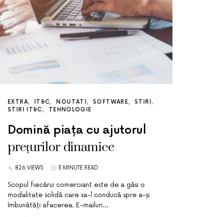
EXTRA
IT&C
NOUTATI
SOFTWARE
STIRI
STIRI IT&C
TEHNOLOGIE
Domină piața cu ajutorul
prețurilor dinamice
826 VIEWS
3 MINUTE READ
Scopul fiecărui comerciant este de a găsi o
modalitate solidă care sa-l conducă spre a-și
îmbunătăți afacerea. E-mailuri…