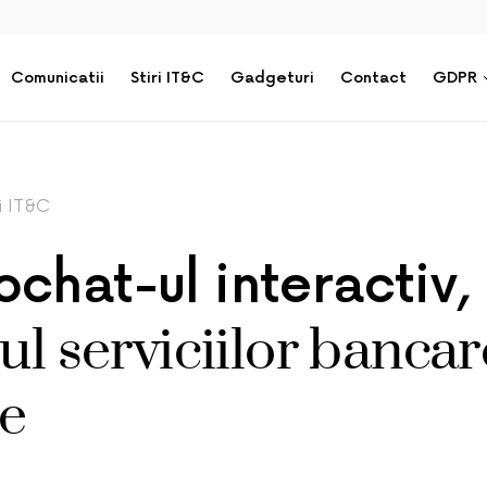
Comunicatii
Stiri IT&C
Gadgeturi
Contact
GDPR
ri IT&C
chat-ul interactiv,
rul serviciilor bancar
ne