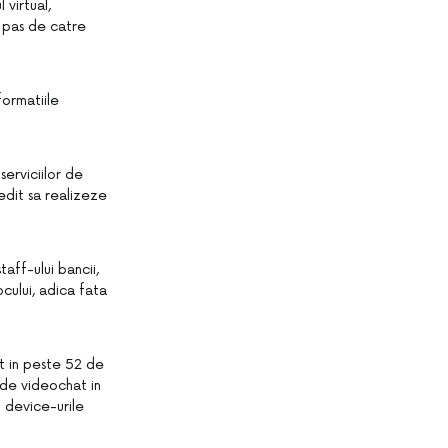
 virtual,
u pas de catre
formatiile
erviciilor de
redit sa realizeze
aff-ului bancii,
cului, adica fata
at in peste 52 de
u de videochat in
u device-urile