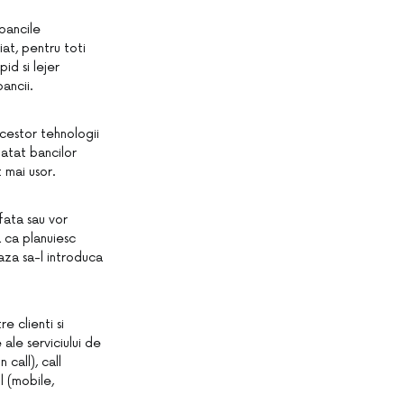
bancile
iat, pentru toti
id si lejer
bancii.
acestor tehnologii
 atat bancilor
 mai usor.
fata sau vor
a ca planuiesc
aza sa-l introduca
e clienti si
ale serviciului de
call), call
l (mobile,