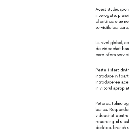
Acest studiu, spo
interogate, planui
clientii care au n
serviciile bancare,
La nivel global, c
de videochat banc
care ofera servici
Peste 1 sfert dint
introduce in foart
introducerea acest
in viitorul apropi
Puterea tehnologie
banca. Respondent
videochat pentru b
recording-ul si ca
desktop, branch 