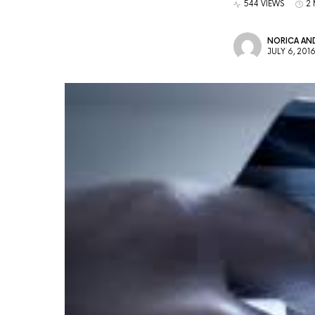
544 VIEWS
2 
NORICA AND
JULY 6, 201