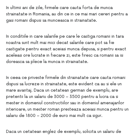
In ultimii ani de zile, firmele care cauta forta de munca
strainatate in Romania, au din ce in ce mai mari cereri pentru a
gasi romani dispusi sa munceasca in strainatate.
In conditiile in care salariile pe care le castiga romanii in tara
noastra sunt mult mai mici decat salariile care pot sa fie
castigate pentru exact aceiasi munca depusa, si pentru exact
aceleasi ore lucrate in fiecare zi, este firesc ca romanii sa isi
doreasca sa plece la munca in strainatate.
In ceea ce priveste firmele din strainatate care cauta romani
dispusi sa lucreze in strainatate, este evident ca au si ele un
mare avantaj. Daca un cetatean german de exemplu, are
pretentii la un salariu de 3000 – 3500 pentru a lucra ca si
mester in domeniul constructiilor sau in domeniul amenajarilor
interioare, un mester roman presteaza aceiasi munca pentru un
salariu de 1800 – 2000 de euro mai mult ca sigur.
Daca un cetatean englez de exemplu, solicita un salariu de