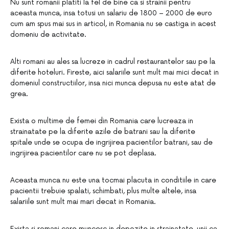
Nu sunt romanii platiti la fel de bine ca si strainii pentru
aceasta munca, insa totusi un salariu de 1800 – 2000 de euro
cum am spus mai sus in articol, in Romania nu se castiga in acest
domeniu de activitate.
Alti romani au ales sa lucreze in cadrul restaurantelor sau pe la
diferite hoteluri. Fireste, aici salariile sunt mult mai mici decat in
domeniul constructiilor, insa nici munca depusa nu este atat de
grea.
Exista o multime de femei din Romania care lucreaza in
strainatate pe la diferite azile de batrani sau la diferite
spitale unde se ocupa de ingrijirea pacientilor batrani, sau de
ingrijirea pacientilor care nu se pot deplasa.
Aceasta munca nu este una tocmai placuta in conditiile in care
pacientii trebuie spalati, schimbati, plus multe altele, insa
salariile sunt mult mai mari decat in Romania.
Exista si romani care muncesc in depozite in strainatate, unii ca