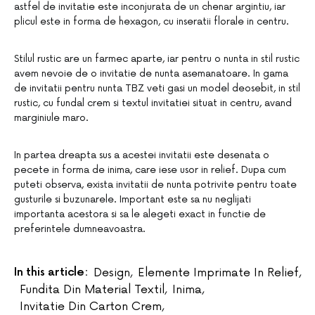
astfel de invitatie este inconjurata de un chenar argintiu, iar
plicul este in forma de hexagon, cu inseratii florale in centru.
Stilul rustic are un farmec aparte, iar pentru o nunta in stil rustic
avem nevoie de o invitatie de nunta asemanatoare. In gama
de invitatii pentru nunta TBZ veti gasi un model deosebit, in stil
rustic, cu fundal crem si textul invitatiei situat in centru, avand
marginiule maro.
In partea dreapta sus a acestei invitatii este desenata o
pecete in forma de inima, care iese usor in relief. Dupa cum
puteti observa, exista invitatii de nunta potrivite pentru toate
gusturile si buzunarele. Important este sa nu neglijati
importanta acestora si sa le alegeti exact in functie de
preferintele dumneavoastra.
In this article:
Design
,
Elemente Imprimate In Relief
,
Fundita Din Material Textil
,
Inima
,
Invitatie Din Carton Crem
,