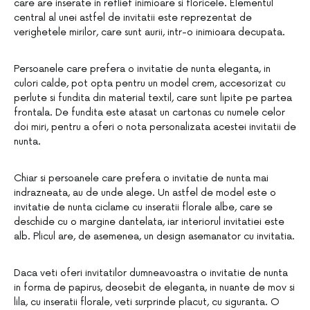
care are inserate in reflief inimioare si floricele. Elementul
central al unei astfel de invitatii este reprezentat de
verighetele mirilor, care sunt aurii, intr-o inimioara decupata.
Persoanele care prefera o invitatie de nunta eleganta, in
culori calde, pot opta pentru un model crem, accesorizat cu
perlute si fundita din material textil, care sunt lipite pe partea
frontala. De fundita este atasat un cartonas cu numele celor
doi miri, pentru a oferi o nota personalizata acestei invitatii de
nunta.
Chiar si persoanele care prefera o invitatie de nunta mai
indrazneata, au de unde alege. Un astfel de model este o
invitatie de nunta ciclame cu inseratii florale albe, care se
deschide cu o margine dantelata, iar interiorul invitatiei este
alb. Plicul are, de asemenea, un design asemanator cu invitatia.
Daca veti oferi invitatilor dumneavoastra o invitatie de nunta
in forma de papirus, deosebit de eleganta, in nuante de mov si
lila, cu inseratii florale, veti surprinde placut, cu siguranta. O