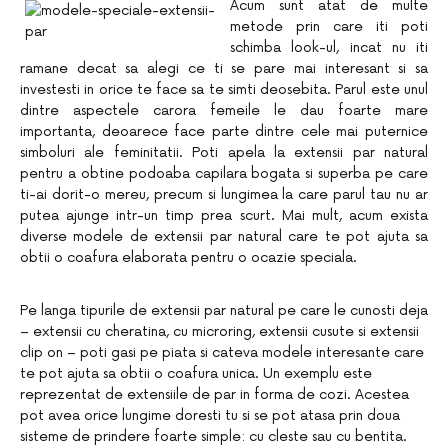
Acum sunt atat de multe
metode prin care iti poti
schimba look-ul, incat nu iti
ramane decat sa alegi ce ti se pare mai interesant si sa
investesti in orice te face sa te simti deosebita. Parul este unul
dintre aspectele carora femeile le dau foarte mare
importanta, deoarece face parte dintre cele mai puternice
simboluri ale feminitatii. Poti apela la extensii par natural
pentru a obtine podoaba capilara bogata si superba pe care
ti-ai dorit-o mereu, precum si lungimea la care parul tau nu ar
putea ajunge intr-un timp prea scurt. Mai mult, acum exista
diverse modele de extensii par natural care te pot ajuta sa
obtii o coafura elaborata pentru o ocazie speciala.
Pe langa tipurile de extensii par natural pe care le cunosti deja
– extensii cu cheratina, cu
microring, extensii cusute si extensii
clip on – poti gasi pe piata si cateva modele interesante care
te pot ajuta sa obtii o coafura unica. Un exemplu este
reprezentat de extensiile de par in forma
de cozi. Acestea
pot avea orice lungime doresti tu si se pot atasa prin doua
sisteme de prindere
foarte simple: cu cleste sau cu bentita.