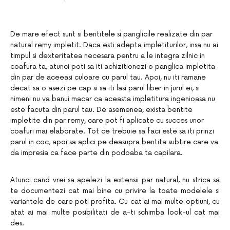
De mare efect sunt si bentitele si panglicile realizate din par
natural remy impletit. Daca esti
adepta impletiturilor, insa nu ai
timpul si dexteritatea necesara pentru a le integra zilnic in
coafura ta, atunci poti sa iti achizitionezi o panglica impletita
din par de aceeasi culoare cu parul
tau. Apoi, nu iti ramane
decat sa o asezi pe cap si sa iti lasi parul liber in jurul ei, si
nimeni nu va
banui macar ca aceasta impletitura ingenioasa nu
este facuta din parul tau. De asemenea, exista
bentite
impletite din par remy, care pot fi aplicate cu succes unor
coafuri mai elaborate. Tot ce
trebuie sa faci este sa iti prinzi
parul in coc, apoi sa aplici pe deasupra bentita subtire care va
da
impresia ca face parte din podoaba ta capilara.
Atunci cand vrei sa apelezi la extensii par natural, nu strica sa
te documentezi cat mai bine cu privire la toate modelele si
variantele de care poti profita. Cu cat ai mai multe optiuni, cu
atat ai mai multe posibilitati de a-ti schimba look-ul cat mai
des.