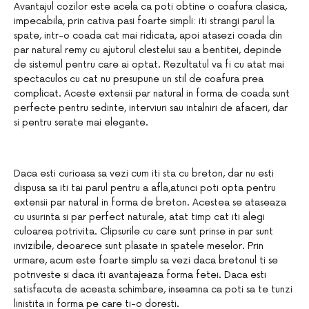
Avantajul cozilor este acela ca poti obtine o coafura
clasica,
impecabila, prin cativa pasi foarte simpli: iti strangi parul la
spate, intr-o coada cat mai
ridicata, apoi atasezi coada din
par natural remy cu ajutorul clestelui sau a bentitei, depinde
de
sistemul pentru care ai optat. Rezultatul va fi cu atat mai
spectaculos cu cat nu presupune un stil
de coafura prea
complicat. Aceste extensii par natural in forma de coada sunt
perfecte pentru
sedinte, interviuri sau intalniri de afaceri, dar
si pentru serate mai elegante.
Daca esti curioasa sa vezi cum iti sta cu breton, dar nu esti
dispusa sa iti tai parul pentru a afla,
atunci poti opta pentru
extensii par natural in forma de breton. Acestea se ataseaza
cu usurinta
si par perfect naturale, atat timp cat iti alegi
culoarea potrivita. Clipsurile cu care sunt prinse in
par sunt
invizibile, deoarece sunt plasate in spatele meselor. Prin
urmare, acum este foarte simplu
sa vezi daca bretonul ti se
potriveste si daca iti avantajeaza forma fetei. Daca esti
satisfacuta de
aceasta schimbare, inseamna ca poti sa te tunzi
linistita in forma pe care ti-o doresti.