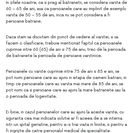
In zilele noastre, ca si prag al batranetii, se considera varsta de
60 – 65 de ani, asa ca persoanele care au implinit de exemplu
varsta de 50 – 55 de ani, inca nu se pot considera a fi
persoane batrane.
Daca stam sa discutam din punct de vedere al varstei, si sa
facem o clasificare, trebuie mentionat faptul ca persoanele
cuprinse intre 60 (65) de ani si 75 de anu, trec de la perioada
de batranete la perioada de persoane varstinice.
Persoanele cu varste cuprinse intre 75 de ani si 85 e ani, se
pot numi persoane care au ajuns in etapa de oameni batrani, in
timp ce persoanele care au varsta mai mare de 85 de ani, se
pot numi ca si persoane care au ajuns la mare batranete sau la
o perioada de logevitate.
Ei bine, in cazul persoanelor care au ajuns la aceste varste, cu
siguranta cea mai indicata solutie ar fi aceea de a se interna
intr-un spital geriatrie, pentru a-si trai viata in liniste, si pentru a
fi ingrijite de catre personalul medical de specialitate.