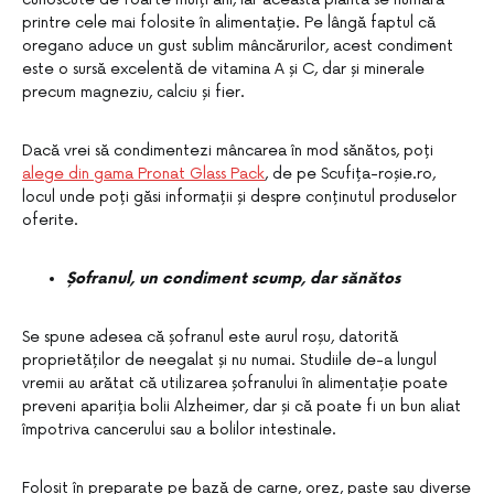
printre cele mai folosite în alimentație. Pe lângă faptul că
oregano aduce un gust sublim mâncărurilor, acest condiment
este o sursă excelentă de vitamina A și C, dar și minerale
precum magneziu, calciu și fier.
Dacă vrei să condimentezi mâncarea în mod sănătos, poți
alege din gama Pronat Glass Pack
, de pe Scufița-roșie.ro,
locul unde poți găsi informații și despre conținutul produselor
oferite.
Șofranul, un condiment scump, dar sănătos
Se spune adesea că șofranul este aurul roșu, datorită
proprietăților de neegalat și nu numai. Studiile de-a lungul
vremii au arătat că utilizarea șofranului în alimentație poate
preveni apariția bolii Alzheimer, dar și că poate fi un bun aliat
împotriva cancerului sau a bolilor intestinale.
Folosit în preparate pe bază de carne, orez, paste sau diverse