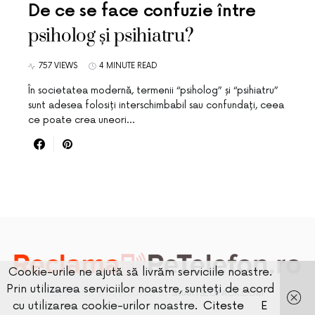
De ce se face confuzie între
psiholog și psihiatru?
757 VIEWS
4 MINUTE READ
În societatea modernă, termenii “psiholog” și “psihiatru”
sunt adesea folosiți interschimbabil sau confundați, ceea
ce poate crea uneori…
Cookie-urile ne ajută să livrăm serviciile noastre.
Prin utilizarea serviciilor noastre, sunteți de acord
DESIGNED & DEVELOPED BY
SMARTSEOPACK.COM
cu utilizarea cookie-urilor noastre.
Citeste
E