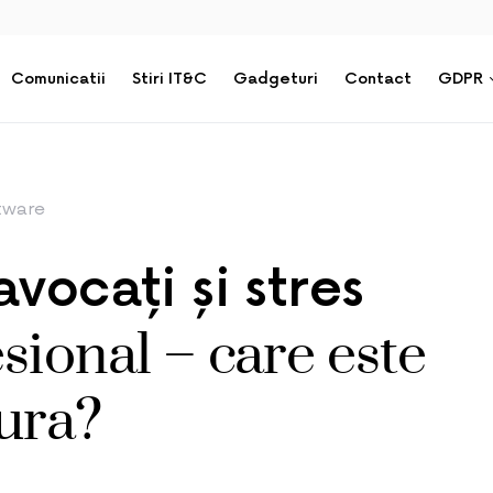
Comunicatii
Stiri IT&C
Gadgeturi
Contact
GDPR
tware
avocați și stres
sional – care este
ura?