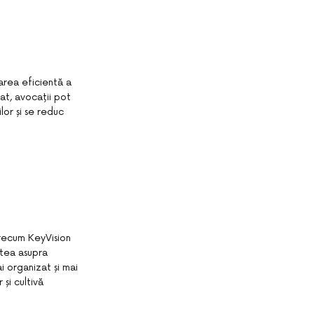
area eficientă a
rat, avocații pot
ilor și se reduc
precum KeyVision
tatea asupra
ai organizat și mai
 și cultivă