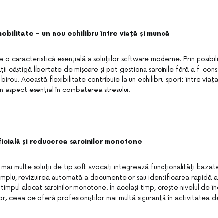
 mobilitate – un nou echilibru între viață și muncă
 o caracteristică esențială a soluțiilor software moderne. Prin posibil
ii câștigă libertate de mișcare și pot gestiona sarcinile fără a fi cons
birou. Această flexibilitate contribuie la un echilibru sporit între viața
n aspect esențial în combaterea stresului.
ificială și reducerea sarcinilor monotone
ot mai multe soluții de tip soft avocați integrează funcționalități baza
xemplu, revizuirea automată a documentelor sau identificarea rapidă a 
impul alocat sarcinilor monotone. În același timp, crește nivelul de î
, ceea ce oferă profesioniștilor mai multă siguranță în activitatea d