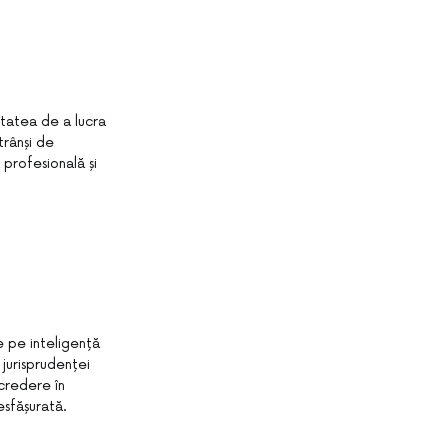
itatea de a lucra
trânși de
 profesională și
te pe inteligență
jurisprudenței
ncredere în
esfășurată.