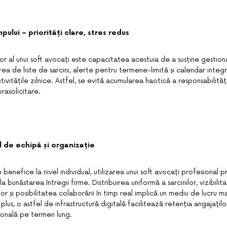
ului – priorități clare, stres redus
or al unui soft avocați este capacitatea acestuia de a susține gestion
area de liste de sarcini, alerte pentru termene-limită și calendar integ
ctivitățile zilnice. Astfel, se evită acumularea haotică a responsabilităț
rasolicitare.
l de echipă și organizație
benefice la nivel individual, utilizarea unui soft avocați profesional 
a bunăstarea întregii firme. Distribuirea uniformă a sarcinilor, vizibili
lor și posibilitatea colaborării în timp real implică un mediu de lucru m
 plus, o astfel de infrastructură digitală facilitează retenția angajaților
sională pe termen lung.