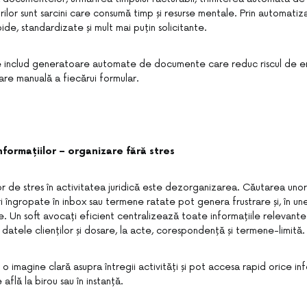
ilor sunt sarcini care consumă timp și resurse mentale. Prin automatiz
de, standardizate și mult mai puțin solicitante.
 includ generatoare automate de documente care reduc riscul de ero
re manuală a fiecărui formular.
nformațiilor – organizare fără stres
or de stres în activitatea juridică este dezorganizarea. Căutarea un
i îngropate în inbox sau termene ratate pot genera frustrare și, în une
e. Un soft avocați eficient centralizează toate informațiile relevante 
datele clienților și dosare, la acte, corespondență și termene-limită.
u o imagine clară asupra întregii activități și pot accesa rapid orice i
află la birou sau în instanță.