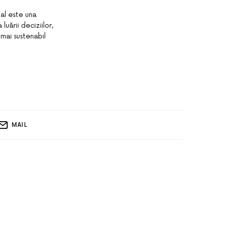
nal este una
luării deciziilor,
mai sustenabil
MAIL