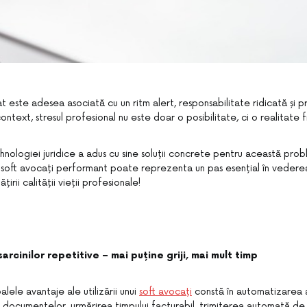
 este adesea asociată cu un ritm alert, responsabilitate ridicată și p
context, stresul profesional nu este doar o posibilitate, ci o realitate f
ehnologiei juridice a adus cu sine soluții concrete pentru această prob
 soft avocați performant poate reprezenta un pas esențial în vedere
ățirii calității vieții profesionale!
rcinilor repetitive – mai puține griji, mai mult timp
alele avantaje ale utilizării unui
soft avocați
constă în automatizarea a
 documentelor, urmărirea timpului facturabil, trimiterea automată de n