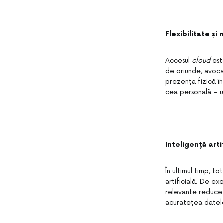
Flexibilitate și
Accesul
cloud
este
de oriunde, avocaț
prezența fizică în 
cea personală – u
Inteligență art
În ultimul timp, t
artificială. De e
relevante reduce t
acuratețea datelor