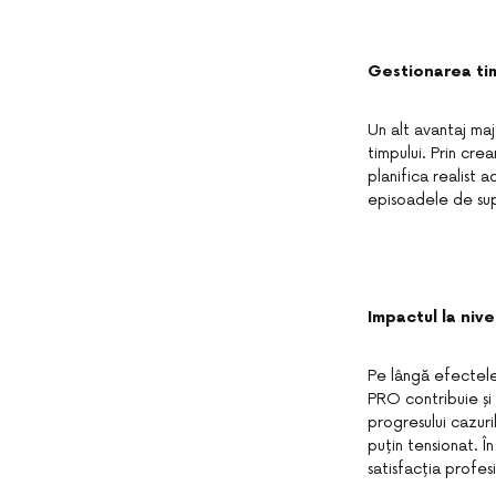
Gestionarea timp
Un alt avantaj maj
timpului. Prin cre
planifica realist a
episoadele de sup
Impactul la nive
Pe lângă efectele 
PRO contribuie și l
progresului cazuri
puțin tensionat. În
satisfacția profe