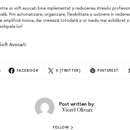
intre un soft avocați bine implementat și reducerea stresului profesio
ială. Prin automatizare, organizare, flexibilitate și susținere în vederea 
 simplifică munca, dar creează totodată și un mediu mai echilibrat și 
echipele lor!
Soft Avocati
S
FACEBOOK
X (TWITTER)
PINTEREST
Post written by:
Viorel Oltean
FOLLOW