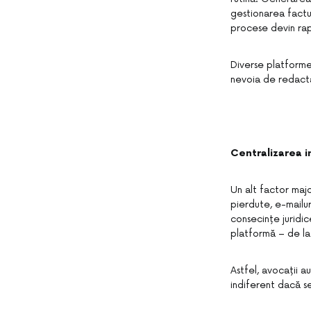
gestionarea factur
procese devin rapi
Diverse platforme
nevoia de redacta
Centralizarea i
Un alt factor maj
pierdute, e-mailur
consecințe juridic
platformă – de la 
Astfel, avocații a
indiferent dacă se 