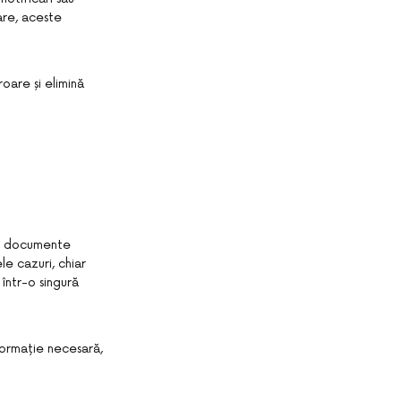
are, aceste
are și elimină
or documente
le cazuri, chiar
într-o singură
nformație necesară,