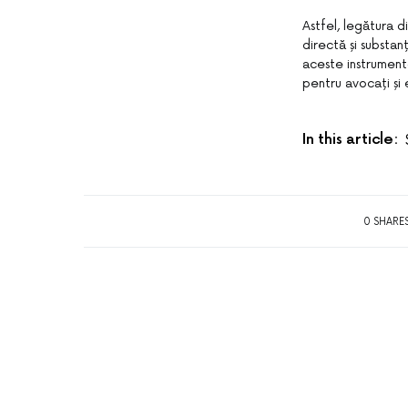
Astfel, legătura d
directă și substanț
aceste instrumente
pentru avocați și 
In this article:
0 SHARE