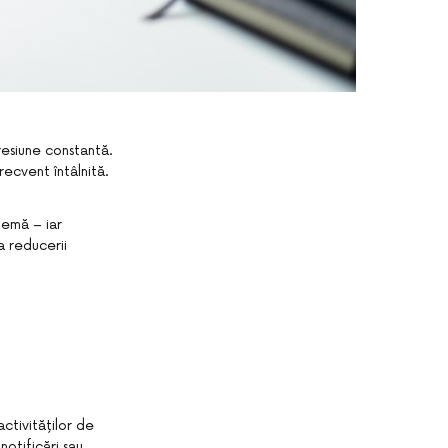
resiune constantă.
recvent întâlnită.
lemă – iar
a reducerii
ctivităților de
otificări sau