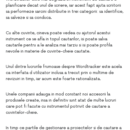
planificare decat unul de scriere, iar acest fapt ajuta scriitorii
sa performeze sarcini distribuite in trei categorii: sa identifice,
sa salveze si sa conduca.
Cu alte cuvinte, cineva poate vedea cu ajutorul acestui
instrument ce se afla in topul cautarilor, isi poate salva
cautarile pentru a le analiza mai tarziu si isi poate profila
nevoile in materie de cuvinte-cheie cautate.
Unul dintre lucrurile frumoase despre Wordtracker este acela
ca interfata d utilizator inclusa a trecut prin o multime de
revizuiri in timp, iar acum este foarte rationalizata.
Unele companii adauga in mod constant noi accesorii la
produsele create, insa in definitiv sunt atat de multe lucruri
care pot fi facute cu instrumentul potrivit de cautare a
cuvintelor-cheie.
In timp ce partile de gestionare a proiectelor si de cautare a