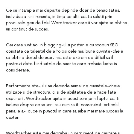
Ce se intampla mai departe depinde doar de tenacitatea
individuala: unii renunta, in timp ce altii cauta solutii prin
produsele gen de felul Wordtracker care ii vor ajuta sa obtina
un continut de succes.
Cei care sunt noi in blogging-ul si postarile cu scopuri SEO
constata ca talentul de a folosi cele mai bune cuvinte-cheie
se obtine destul de usor, insa este extrem de dificil sa il
pastrezi date fiind sutele de nuante care trebuie luate in
considerare.
Performanta site-ului nu depinde numai de cuvintele-cheie
utilizate si de structura, ci si de abilitatea de a face fata
expunerii. Wordtracker ajuta in acest sens prin faptul ca iti
induce despre ce sa scrii sau cum sa iti construiesti articolul
pana la a-l duce in punctul in care sa aiba mai mare succes la
cautari.
Wordtracker este mai degraba un instrument de cautare si