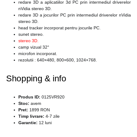
redare 3D a aplicatiilor 3d PC prin intermediul driverelor
nVidia stereo 3D.
redare 3D a jocurilor PC prin intermediul driverelor nVidia
stereo 3D.
head tracker incorporat pentru jocurile PC.
sunet stereo.
stereo 3D.
camp vizual 32°
microfon incorporat.
rezolutii : 640×480, 800×600, 1024×768.
Shopping & info
Produs ID:
0125VR920
Stoc:
avem
Pret:
1899 RON
Timp livrare:
4-7 zile
Garantie:
12 luni