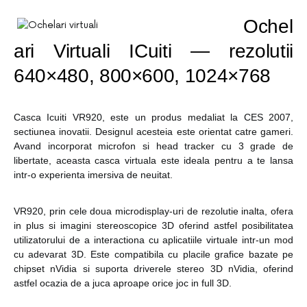
Ochel
ari Virtuali ICuiti — rezolutii
640×480, 800×600, 1024×768
Casca Icuiti VR920, este un produs medaliat la CES 2007,
sectiunea inovatii. Designul acesteia este orientat catre gameri.
Avand incorporat microfon si head tracker cu 3 grade de
libertate, aceasta casca virtuala este ideala pentru a te lansa
intr-o experienta imersiva de neuitat.
VR920, prin cele doua microdisplay-uri de rezolutie inalta, ofera
in plus si imagini stereoscopice 3D oferind astfel posibilitatea
utilizatorului de a interactiona cu aplicatiile virtuale intr-un mod
cu adevarat 3D. Este compatibila cu placile grafice bazate pe
chipset nVidia si suporta driverele stereo 3D nVidia, oferind
astfel ocazia de a juca aproape orice joc in full 3D.