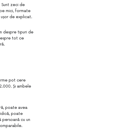
l. Sunt zeci de
ipe mici, formate
 ușor de explicat.
m despre tipuri de
despre tot ce
ră.
firme pot cere
 2.000. Și ambele
oară, poate avea
idică, poate
ră persoană cu un
comparabile.