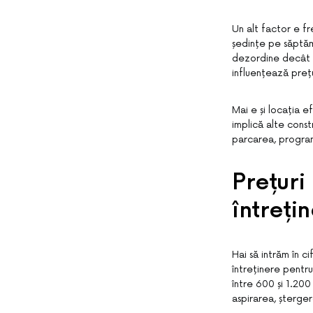
Un alt factor e fr
ședințe pe săptăm
dezordine decât u
influențează prețu
Mai e și locația ef
implică alte const
parcarea, program
Prețuri
întreți
Hai să intrăm în c
întreținere pentru
între 600 și 1.200
aspirarea, șterger