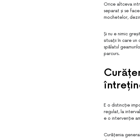
Orice altceva intr
separat și se face
mochetelor, dezin
Și nu e nimic greși
situații în care u
spălatul geamurilo
parcurs.
Curățen
întreți
E o distincție im
regulat, la interv
e o intervenție a
Curățenia generală