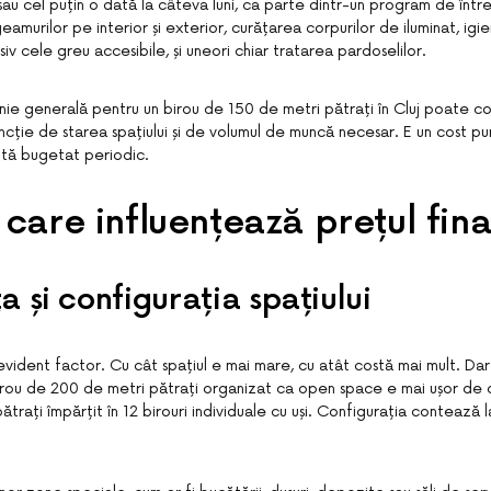
u cel puțin o dată la câteva luni, ca parte dintr-un program de între
eamurilor pe interior și exterior, curățarea corpurilor de iluminat, igi
siv cele greu accesibile, și uneori chiar tratarea pardoselilor.
nie generală pentru un birou de 150 de metri pătrați în Cluj poate cos
uncție de starea spațiului și de volumul de muncă necesar. E un cost pu
ită bugetat periodic.
 care influențează prețul fina
a și configurația spațiului
vident factor. Cu cât spațiul e mai mare, cu atât costă mai mult. Dar
n birou de 200 de metri pătrați organizat ca open space e mai ușor de 
trați împărțit în 12 birouri individuale cu uși. Configurația contează l