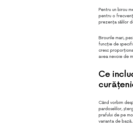
Pentru un birou me
pentru o frecvență
prezența sălilor d
Birourile mari, pe
funcție de specifi
cresc proporțional
avea nevoie de ma
Ce inclu
curățeni
Când vorbim despr
pardoselilor, ște
prafului de pe mob
varianta de bază.