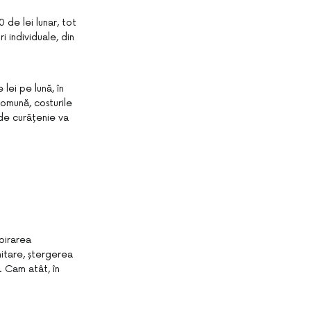
 de lei lunar, tot
i individuale, din
lei pe lună, în
comună, costurile
 de curățenie va
pirarea
nitare, ștergerea
. Cam atât, în