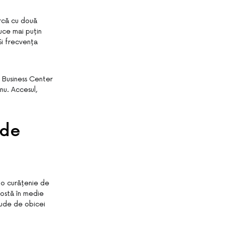
urcă cu două
uce mai puțin
Și frecvența
us Business Center
nu. Accesul,
 de
, o curățenie de
costă în medie
clude de obicei