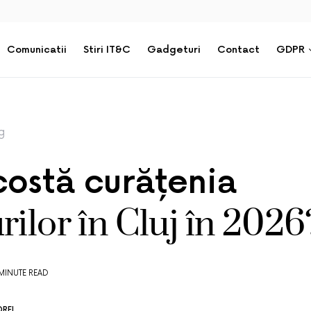
Comunicatii
Stiri IT&C
Gadgeturi
Contact
GDPR
g
costă curățenia
rilor în Cluj în 2026
 MINUTE READ
REI