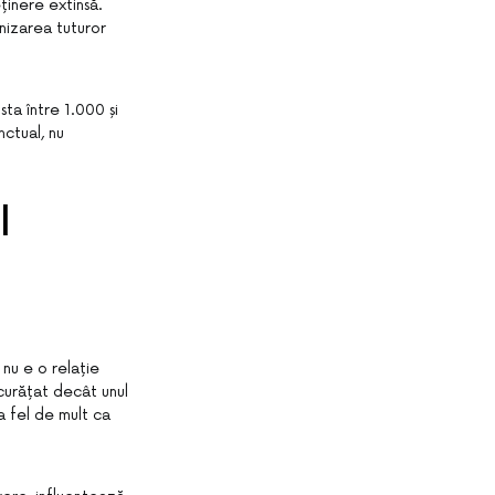
ținere extinsă.
enizarea tuturor
ta între 1.000 și
nctual, nu
l
 nu e o relație
curățat decât unul
a fel de mult ca