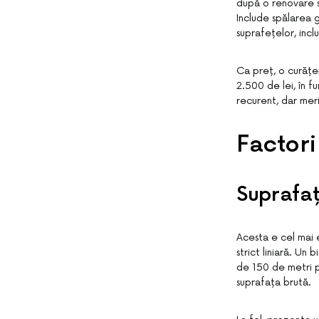
după o renovare sa
Include spălarea g
suprafețelor, inclu
Ca preț, o curățe
2.500 de lei, în f
recurent, dar mer
Factori
Suprafaț
Acesta e cel mai e
strict liniară. U
de 150 de metri pă
suprafața brută.