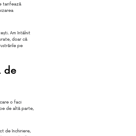
se tarifează
enizarea
ești. Am întâlnit
curate, doar că
ustrările pe
a de
care o faci
 pe de altă parte,
ct de închiriere,