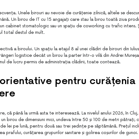
ecvența. Unele birouri au nevoie de curățenie zilnică, altele se desc
ână. Un birou de IT cu 15 angajați care stau la birou toată ziua prod
n cabinet stomatologic sau un spațiu de coworking cu trafic intens. 
l total destul de mult.
ectivă a biroului. Un spațiu la etajul 8 al unei clădiri de birouri din Iuli
rângeri logistice decât un birou la parter într-o vilă din Andrei Mureșa
ul de lucru permis de administrația clădirii, toate contează.
 orientative pentru curățenia
nere
ifre, că până la urmă asta te interesează. La nivelul anului 2026, în Cluj
 un birou de dimensiuni mici, undeva între 50 și 100 de metri pătrați, 
 de lei pe lună, pentru două sau trei ședințe pe săptămână. Prețul in
ea prafului, curățarea grupurilor sanitare și golirea coșurilor de gunoi.