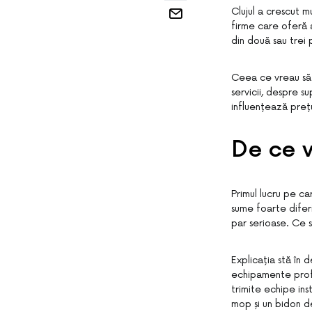
Clujul a crescut mu
firme care oferă a
din două sau trei 
Ceea ce vreau să 
servicii, despre s
influențează prețu
De ce v
Primul lucru pe c
sume foarte difer
par serioase. Ce 
Explicația stă în 
echipamente profe
trimite echipe ins
mop și un bidon d