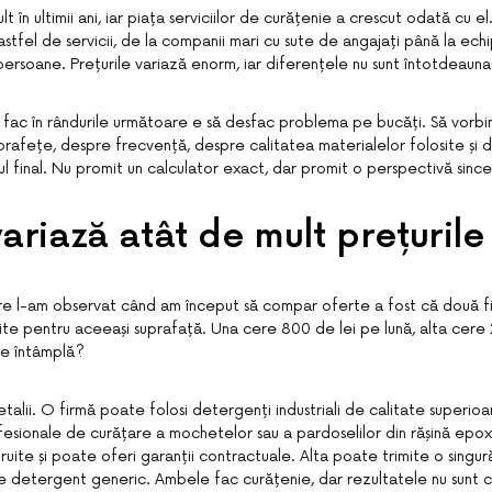
lt în ultimii ani, iar piața serviciilor de curățenie a crescut odată cu e
stfel de servicii, de la companii mari cu sute de angajați până la ech
persoane. Prețurile variază enorm, iar diferențele nu sunt întotdeauna
fac în rândurile următoare e să desfac problema pe bucăți. Să vorbi
uprafețe, despre frecvență, despre calitatea materialelor folosite și 
l final. Nu promit un calculator exact, dar promit o perspectivă since
ariază atât de mult prețurile
are l-am observat când am început să compar oferte a fost că două 
ite pentru aceeași suprafață. Una cere 800 de lei pe lună, alta cere
se întâmplă?
detalii. O firmă poate folosi detergenți industriali de calitate superi
sionale de curățare a mochetelor sau a pardoselilor din rășină epox
truite și poate oferi garanții contractuale. Alta poate trimite o singu
e detergent generic. Ambele fac curățenie, dar rezultatele nu sunt 