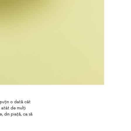
 puțin o dată cât
 atât de mulți
e, din piață, ca să