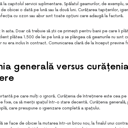
ă la capitolul servicii suplimentare. Spălatul geamurilor, de exemplu, 
 de obicei o dată pe lună sau la două luni. Curățarea tapițeriilor, igi
fecția cu ozon sau abur sunt toate opțiuni care adaugă la factură.
t în asta. Doar că trebuie să știi ce primești pentru banii pe care îi plăt
n client plătea 1.500 de lei pe lună și se plângea că geamurile nu sunt 
r nu era inclus în contract. Comunicarea clară de la început previne fr
ia generală versus curățeni
nere
portantă pe care mulți o ignoră. Curățenia de întreținere este cea pe 
ale fixe, ca să menții spațiul într-o stare decentă. Curățenia generală,
mplă, care presupune o igienizare completă a spațiului.
 se face de obicei la mutarea într-un birou nou, la finalul unui contra