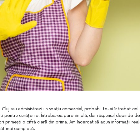
n Cluj sau administrezi un spațiu comercial, probabil te-ai întrebat cel
ști pentru curățenie. Întrebarea pare simplă, dar răspunsul depinde de
ori primești o cifră clară din prima. Am încercat să adun informații real
 cât mai completă.