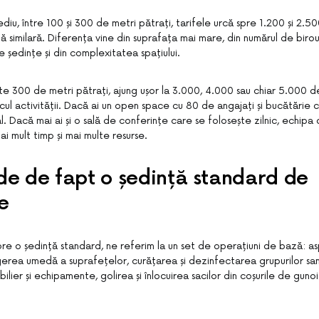
diu, între 100 și 300 de metri pătrați, tarifele urcă spre 1.200 și 2.500
 similară. Diferența vine din suprafața mai mare, din numărul de birour
e ședințe și din complexitatea spațiului.
ste 300 de metri pătrați, ajung ușor la 3.000, 4.000 sau chiar 5.000 de 
cul activității. Dacă ai un open space cu 80 de angajați și bucătărie 
. Dacă mai ai și o sală de conferințe care se folosește zilnic, echipa
i mult timp și mai multe resurse.
de de fapt o ședință standard de
e
e o ședință standard, ne referim la un set de operațiuni de bază: as
rgerea umedă a suprafețelor, curățarea și dezinfectarea grupurilor sa
ilier și echipamente, golirea și înlocuirea sacilor din coșurile de gunoi