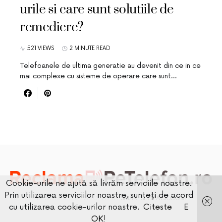
urile si care sunt solutiile de
remediere?
521 VIEWS
2 MINUTE READ
Telefoanele de ultima generatie au devenit din ce in ce
mai complexe cu sisteme de operare care sunt…
Cookie-urile ne ajută să livrăm serviciile noastre.
Prin utilizarea serviciilor noastre, sunteți de acord
DESIGNED & DEVELOPED BY
SMARTSEOPACK.COM
cu utilizarea cookie-urilor noastre.
Citeste
E
OK!