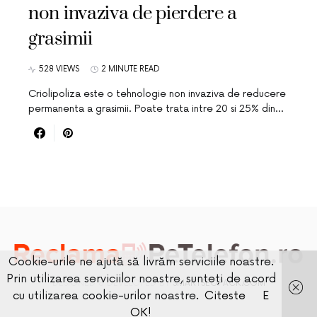
non invaziva de pierdere a
grasimii
528 VIEWS
2 MINUTE READ
Criolipoliza este o tehnologie non invaziva de reducere
permanenta a grasimii. Poate trata intre 20 si 25% din…
Cookie-urile ne ajută să livrăm serviciile noastre.
Prin utilizarea serviciilor noastre, sunteți de acord
DESIGNED & DEVELOPED BY
SMARTSEOPACK.COM
cu utilizarea cookie-urilor noastre.
Citeste
E
OK!