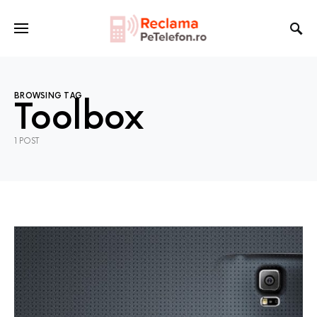
BROWSING TAG
Toolbox
1 POST