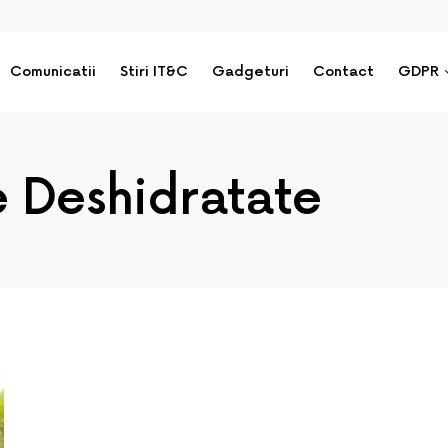
Comunicatii
Stiri IT&C
Gadgeturi
Contact
GDPR
e Deshidratate