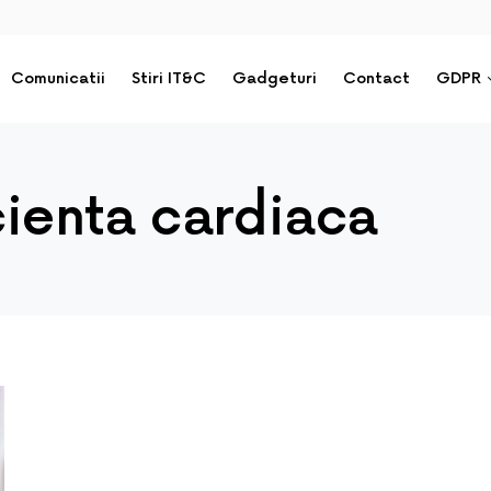
Comunicatii
Stiri IT&C
Gadgeturi
Contact
GDPR
icienta cardiaca