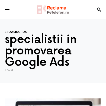
BROWSING TAG
specialistii in
promovarea
Google Ads
1 POST