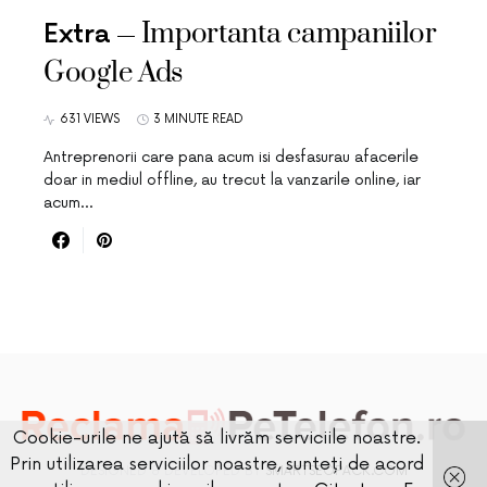
Importanta campaniilor
Extra
Google Ads
631 VIEWS
3 MINUTE READ
Antreprenorii care pana acum isi desfasurau afacerile
doar in mediul offline, au trecut la vanzarile online, iar
acum…
Cookie-urile ne ajută să livrăm serviciile noastre.
Prin utilizarea serviciilor noastre, sunteți de acord
DESIGNED & DEVELOPED BY
SMARTSEOPACK.COM