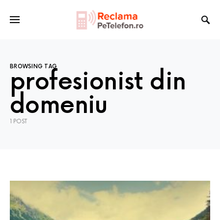
BROWSING TAG
profesionist din
domeniu
1 POST