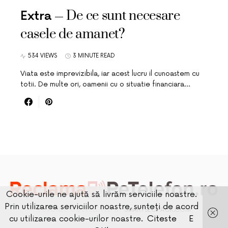
De ce sunt necesare
Extra
casele de amanet?
534 VIEWS
3 MINUTE READ
Viata este imprevizibila, iar acest lucru il cunoastem cu
totii. De multe ori, oamenii cu o situatie financiara…
Cookie-urile ne ajută să livrăm serviciile noastre.
Prin utilizarea serviciilor noastre, sunteți de acord
DESIGNED & DEVELOPED BY
SMARTSEOPACK.COM
cu utilizarea cookie-urilor noastre.
Citeste
E