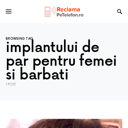
BROWSING TAG
implantului de
par pentru femei
si barbati
1 POST