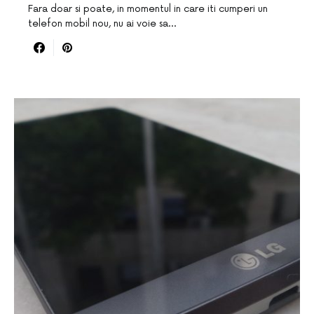
Fara doar si poate, in momentul in care iti cumperi un
telefon mobil nou, nu ai voie sa…