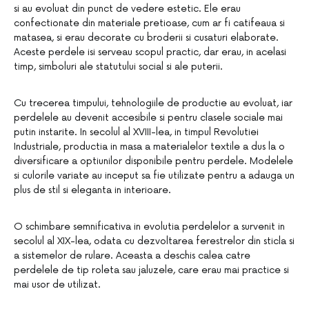
si au evoluat din punct de vedere estetic. Ele erau
confectionate din materiale pretioase, cum ar fi catifeaua si
matasea, si erau decorate cu broderii si cusaturi elaborate.
Aceste perdele isi serveau scopul practic, dar erau, in acelasi
timp, simboluri ale statutului social si ale puterii.
Cu trecerea timpului, tehnologiile de productie au evoluat, iar
perdelele au devenit accesibile si pentru clasele sociale mai
putin instarite. In secolul al XVIII-lea, in timpul Revolutiei
Industriale, productia in masa a materialelor textile a dus la o
diversificare a optiunilor disponibile pentru perdele. Modelele
si culorile variate au inceput sa fie utilizate pentru a adauga un
plus de stil si eleganta in interioare.
O schimbare semnificativa in evolutia perdelelor a survenit in
secolul al XIX-lea, odata cu dezvoltarea ferestrelor din sticla si
a sistemelor de rulare. Aceasta a deschis calea catre
perdelele de tip roleta sau jaluzele, care erau mai practice si
mai usor de utilizat.