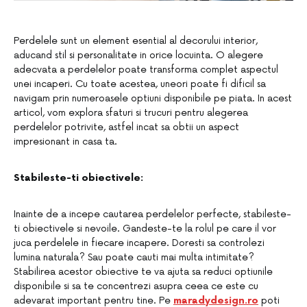
Perdelele sunt un element esential al decorului interior,
aducand stil si personalitate in orice locuinta. O alegere
adecvata a perdelelor poate transforma complet aspectul
unei incaperi. Cu toate acestea, uneori poate fi dificil sa
navigam prin numeroasele optiuni disponibile pe piata. In acest
articol, vom explora sfaturi si trucuri pentru alegerea
perdelelor potrivite, astfel incat sa obtii un aspect
impresionant in casa ta.
Stabileste-ti obiectivele:
Inainte de a incepe cautarea perdelelor perfecte, stabileste-
ti obiectivele si nevoile. Gandeste-te la rolul pe care il vor
juca perdelele in fiecare incapere. Doresti sa controlezi
lumina naturala? Sau poate cauti mai multa intimitate?
Stabilirea acestor obiective te va ajuta sa reduci optiunile
disponibile si sa te concentrezi asupra ceea ce este cu
adevarat important pentru tine. Pe
maradydesign.ro
poti