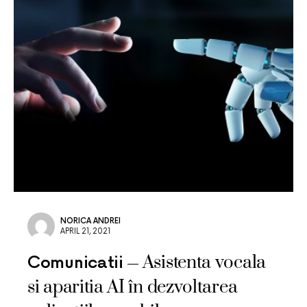
NORICA ANDREI
APRIL 21, 2021
Asistenta vocala
Comunicatii
si aparitia AI în dezvoltarea