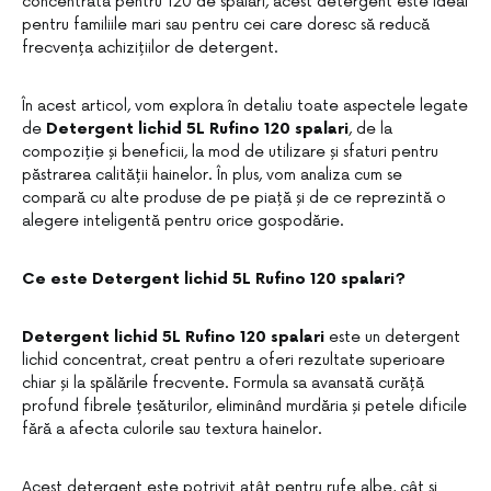
concentrată pentru 120 de spălări, acest detergent este ideal
pentru familiile mari sau pentru cei care doresc să reducă
frecvența achizițiilor de detergent.
În acest articol, vom explora în detaliu toate aspectele legate
de
Detergent lichid 5L Rufino 120 spalari
, de la
compoziție și beneficii, la mod de utilizare și sfaturi pentru
păstrarea calității hainelor. În plus, vom analiza cum se
compară cu alte produse de pe piață și de ce reprezintă o
alegere inteligentă pentru orice gospodărie.
Ce este Detergent lichid 5L Rufino 120 spalari?
Detergent lichid 5L Rufino 120 spalari
este un detergent
lichid concentrat, creat pentru a oferi rezultate superioare
chiar și la spălările frecvente. Formula sa avansată curăță
profund fibrele țesăturilor, eliminând murdăria și petele dificile
fără a afecta culorile sau textura hainelor.
Acest detergent este potrivit atât pentru rufe albe, cât și