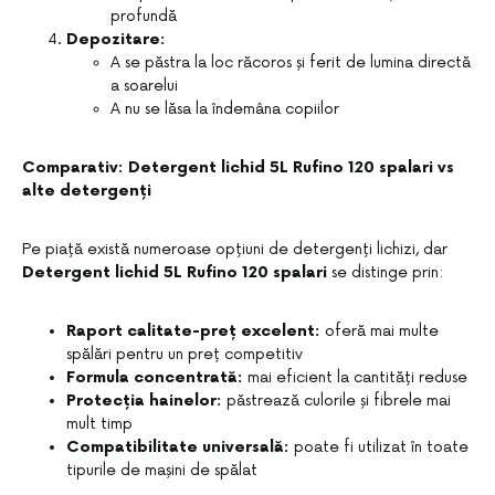
profundă
Depozitare:
A se păstra la loc răcoros și ferit de lumina directă
a soarelui
A nu se lăsa la îndemâna copiilor
Comparativ: Detergent lichid 5L Rufino 120 spalari vs
alte detergenți
Pe piață există numeroase opțiuni de detergenți lichizi, dar
Detergent lichid 5L Rufino 120 spalari
se distinge prin:
Raport calitate-preț excelent:
oferă mai multe
spălări pentru un preț competitiv
Formula concentrată:
mai eficient la cantități reduse
Protecția hainelor:
păstrează culorile și fibrele mai
mult timp
Compatibilitate universală:
poate fi utilizat în toate
tipurile de mașini de spălat