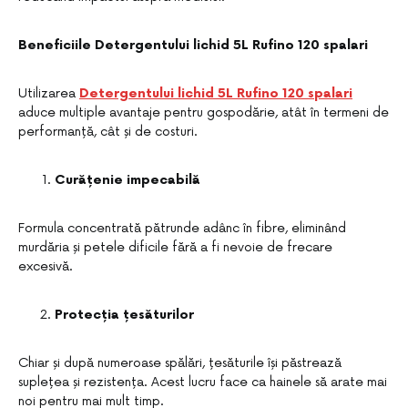
Beneficiile Detergentului lichid 5L Rufino 120 spalari
Utilizarea
Detergentului lichid 5L Rufino 120 spalari
aduce multiple avantaje pentru gospodărie, atât în termeni de
performanță, cât și de costuri.
Curățenie impecabilă
Formula concentrată pătrunde adânc în fibre, eliminând
murdăria și petele dificile fără a fi nevoie de frecare
excesivă.
Protecția țesăturilor
Chiar și după numeroase spălări, țesăturile își păstrează
suplețea și rezistența. Acest lucru face ca hainele să arate mai
noi pentru mai mult timp.