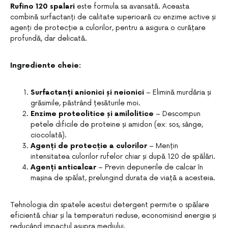
Rufino 120 spalari
este formula sa avansată. Aceasta
combină surfactanți de calitate superioară cu enzime active și
agenți de protecție a culorilor, pentru a asigura o curățare
profundă, dar delicată.
Ingrediente cheie:
Surfactanți anionici și neionici
– Elimină murdăria și
grăsimile, păstrând țesăturile moi.
Enzime proteolitice și amilolitice
– Descompun
petele dificile de proteine și amidon (ex: sos, sânge,
ciocolată).
Agenți de protecție a culorilor
– Mențin
intensitatea culorilor rufelor chiar și după 120 de spălări.
Agenți anticalcar
– Previn depunerile de calcar în
mașina de spălat, prelungind durata de viață a acesteia.
Tehnologia din spatele acestui detergent permite o spălare
eficientă chiar și la temperaturi reduse, economisind energie și
reducând impactul asupra mediului.