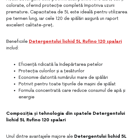
colorate, oferind protecție completă împotriva uzurii
premature. Capacitatea de 5L este ideală pentru utilizarea
pe termen lung, iar cele 120 de spălări asigură un raport
excelent calitate-preț.
Beneficiile
Detergentului lichid 5L Rufino 120 spalari
includ:
Eficiență ridicată la îndepărtarea petelor
Protecția culorilor și a țesăturilor
Economie datorită numărului mare de spălări
Potrivit pentru toate tipurile de mașini de spălat
Formula concentrată care reduce consumul de apă și
energie
Compoziția și tehnologia din spatele Detergentului
lichid 5L Rufino 120 spalari
Unul dintre avantajele majore ale
Detergentului lichid 5L