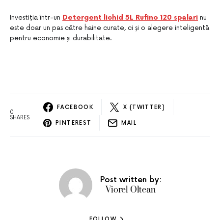
Investiția într-un
Detergent lichid 5L Rufino 120 spalari
nu
este doar un pas către haine curate, ci și o alegere inteligentă
pentru economie și durabilitate.
FACEBOOK
X (TWITTER)
0
SHARES
PINTEREST
MAIL
Post written by:
Viorel Oltean
FOLLOW