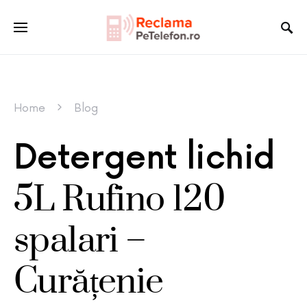
Home
Blog
Detergent lichid
5L Rufino 120
spalari –
Curățenie