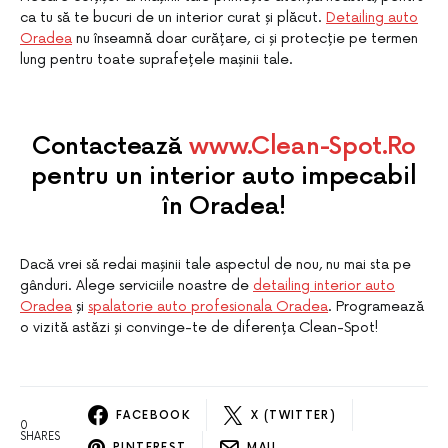
ca tu să te bucuri de un interior curat și plăcut.
Detailing auto
Oradea
nu înseamnă doar curățare, ci și protecție pe termen
lung pentru toate suprafețele mașinii tale.
Contactează
www.Clean-Spot.Ro
pentru un interior auto impecabil
în Oradea!
Dacă vrei să redai mașinii tale aspectul de nou, nu mai sta pe
gânduri. Alege serviciile noastre de
detailing interior auto
Oradea
și
spalatorie auto profesionala Oradea
. Programează
o vizită astăzi și convinge-te de diferența Clean-Spot!
FACEBOOK
X (TWITTER)
0
SHARES
PINTEREST
MAIL