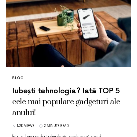
BLOG
Iubești tehnologia? Iată TOP 5
cele mai populare gadgeturi ale
anului!
1.2K VIEWS
2 MINUTE READ
Într-o lume unde tehnologia evoluează rapid,