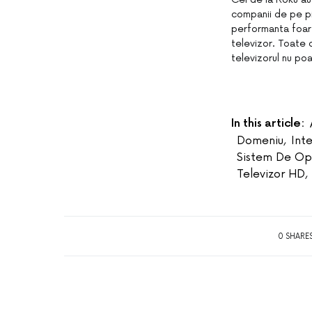
companii de pe pi
performanta foarte
televizor. Toate d
televizorul nu poa
In this article:
Domeniu
,
Int
Sistem De Op
Televizor HD
,
0 SHARE