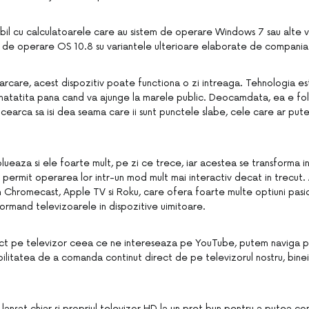
il cu calculatoarele care au sistem de operare Windows 7 sau alte va
ul de operare OS 10.8 su variantele ulterioare elaborate de compania
arcare, acest dispozitiv poate functiona o zi intreaga. Tehnologia est
natatita pana cand va ajunge la marele public. Deocamdata, ea e fol
cearca sa isi dea seama care ii sunt punctele slabe, cele care ar pute
lueaza si ele foarte mult, pe zi ce trece, iar acestea se transforma 
 permit operarea lor intr-un mod mult mai interactiv decat in trecut.
Chromecast, Apple TV si Roku, care ofera foarte multe optiuni pasio
formand televizoarele in dispozitive uimitoare.
ect pe televizor ceea ce ne intereseaza pe YouTube, putem naviga p
bilitatea de a comanda continut direct de pe televizorul nostru, binei
lansat chiar si propriul televizor HD la un pret bun pentru a putea co