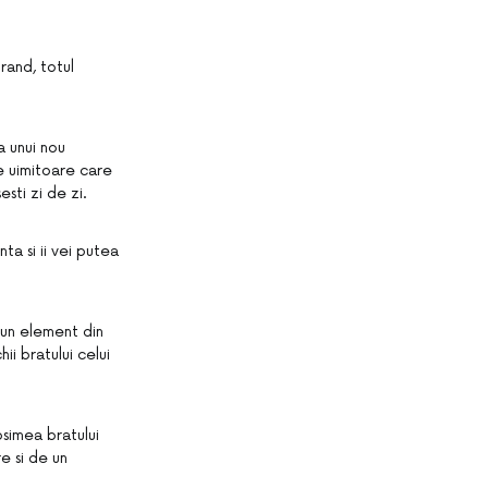
rand, totul
a unui nou
e uimitoare care
sti zi de zi.
nta si ii vei putea
 un element din
ii bratului celui
osimea bratului
e si de un