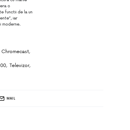
fera o
e functii de la un
ente”, iar
iei moderne.
Chromecast
,
700
,
Televizor
,
MAIL