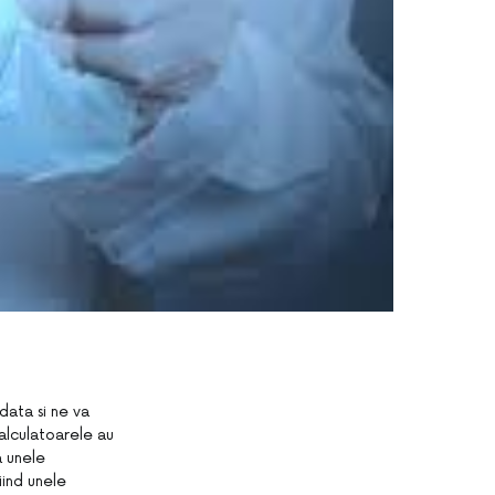
data si ne va
Calculatoarele au
a unele
iind unele