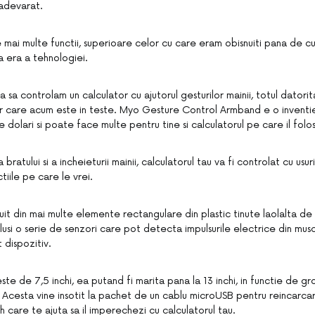
adevarat.
e mai multe functii, superioare celor cu care eram obisnuiti pana de cu
a era a tehnologiei.
ea sa controlam un calculator cu ajutorul gesturilor mainii, totul datorit
or care acum este in teste. Myo Gesture Control Armband e o inventi
dolari si poate face multe pentru tine si calculatorul pe care il folose
bratului si a incheieturii mainii, calculatorul tau va fi controlat cu usuri
iile pe care le vrei.
uit din mai multe elemente rectangulare din plastic tinute laolalta de
clusi o serie de senzori care pot detecta impulsurile electrice din musch
 dispozitiv.
este de 7,5 inchi, ea putand fi marita pana la 13 inchi, in functie de gr
r. Acesta vine insotit la pachet de un cablu microUSB pentru reincarcar
care te ajuta sa il imperechezi cu calculatorul tau.