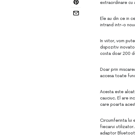
extraordinare cu 
Ele au din ce in c
intrand intr-o nou
In viitor, vom put
dispozitiv inovat
costa doar 200 de 
Doar prin miscarea 
accesa toate funct
Acesta este alcat
cauciuc. El are in
care poarta acest
Circumferinta lui 
fiecarui utilizato
adaptor Bluetooth 