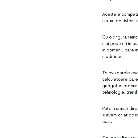
Acesta e compatib
alaturi de sistem
Cu o singura reinc
mai poate fi imbu
in domeniu care in
modificari.
Televizoarele evo
calculatoare care
gadgeturi precum 
tehnologie, trans
Putem urmari dir
si avem chiar posi
cost.
Cei de la Roku au 