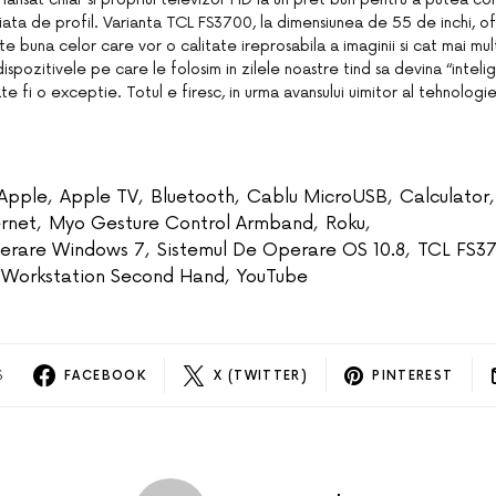
ata de profil. Varianta TCL FS3700, la dimensiunea de 55 de inchi, o
 buna celor care vor o calitate ireprosabila a imaginii si cat mai mult
ispozitivele pe care le folosim in zilele noastre tind sa devina “intelig
te fi o exceptie. Totul e firesc, in urma avansului uimitor al tehnolog
Apple
,
Apple TV
,
Bluetooth
,
Cablu MicroUSB
,
Calculator
,
ernet
,
Myo Gesture Control Armband
,
Roku
,
erare Windows 7
,
Sistemul De Operare OS 10.8
,
TCL FS3
Workstation Second Hand
,
YouTube
S
FACEBOOK
X (TWITTER)
PINTEREST