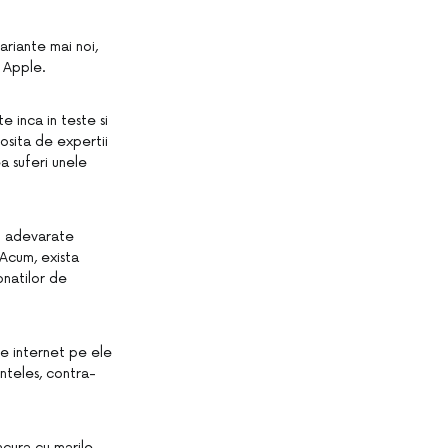
riante mai noi,
 Apple.
e inca in teste si
osita de expertii
a suferi unele
in adevarate
 Acum, exista
natilor de
e internet pe ele
nteles, contra-
ncura cu marile