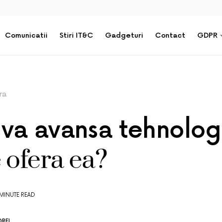
Comunicatii
Stiri IT&C
Gadgeturi
Contact
GDPR
ra
va avansa tehnologi
 ofera ea?
 MINUTE READ
REI