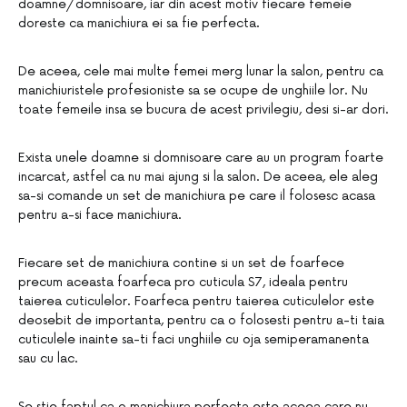
doamne/domnisoare, iar din acest motiv fiecare femeie
doreste ca manichiura ei sa fie perfecta.
De aceea, cele mai multe femei merg lunar la salon, pentru ca
manichiuristele profesioniste sa se ocupe de unghiile lor. Nu
toate femeile insa se bucura de acest privilegiu, desi si-ar dori.
Exista unele doamne si domnisoare care au un program foarte
incarcat, astfel ca nu mai ajung si la salon. De aceea, ele aleg
sa-si comande un set de manichiura pe care il folosesc acasa
pentru a-si face manichiura.
Fiecare set de manichiura contine si un set de foarfece
precum aceasta foarfeca pro cuticula S7, ideala pentru
taierea cuticulelor. Foarfeca pentru taierea cuticulelor este
deosebit de importanta, pentru ca o folosesti pentru a-ti taia
cuticulele inainte sa-ti faci unghiile cu oja semiperamanenta
sau cu lac.
Se stie faptul ca o manichiura perfecta este aceea care nu