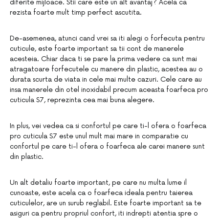
diferite mijloace. Stii care este un alt avantaj? Acela ca
rezista foarte mult timp perfect ascutita.
De-asemenea, atunci cand vrei sa iti alegi o forfecuta pentru
cuticule, este foarte important sa tii cont de manerele
acesteia. Chiar daca ti se pare la prima vedere ca sunt mai
atragatoare forfecutele cu manere din plastic, acestea au o
durata scurta de viata in cele mai multe cazuri. Cele care au
insa manerele din otel inoxidabil precum aceasta foarfeca pro
cuticula S7, reprezinta cea mai buna alegere.
In plus, vei vedea ca si confortul pe care ti-l ofera o foarfeca
pro cuticula S7 este unul mult mai mare in comparatie cu
confortul pe care ti-l ofera o foarfeca ale carei manere sunt
din plastic.
Un alt detaliu foarte important, pe care nu multa lume il
cunoaste, este acela ca o foarfeca ideala pentru taierea
cuticulelor, are un surub reglabil. Este foarte important sa te
asiguri ca pentru propriul confort, iti indrepti atentia spre o