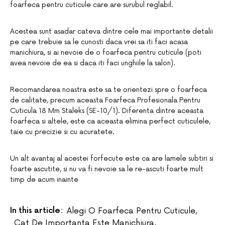
foarfeca pentru cuticule care are surubul reglabil.
Acestea sunt asadar cateva dintre cele mai importante detalii
pe care trebuie sa le cunosti daca vrei sa iti faci acasa
manichiura, si ai nevoie de o foarfeca pentru cuticule (poti
avea nevoie de ea si daca iti faci unghiile la salon).
Recomandarea noastra este sa te orientezi spre o foarfeca
de calitate, precum aceasta Foarfeca Profesionala Pentru
Cuticula 18 Mm Staleks (SE-10/1). Diferenta dintre aceasta
foarfeca si altele, este ca aceasta elimina perfect cuticulele,
taie cu precizie si cu acuratete.
Un alt avantaj al acestei forfecute este ca are lamele subtiri si
foarte ascutite, si nu va fi nevoie sa le re-ascuti foarte mult
timp de acum inainte
In this article:
Alegi O Foarfeca Pentru Cuticule
,
Cat De Importanta Este Manichiura
,