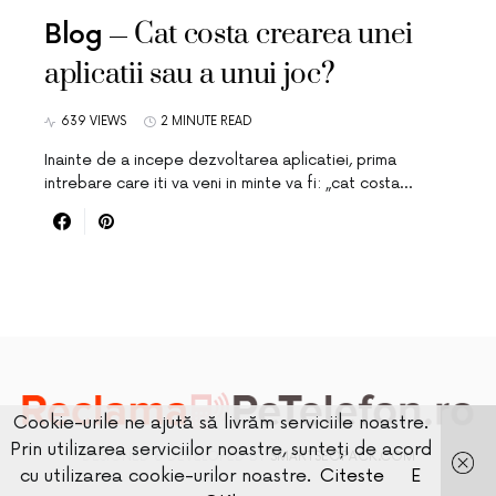
Cat costa crearea unei
Blog
aplicatii sau a unui joc?
639 VIEWS
2 MINUTE READ
Inainte de a incepe dezvoltarea aplicatiei, prima
intrebare care iti va veni in minte va fi: „cat costa…
Cookie-urile ne ajută să livrăm serviciile noastre.
Prin utilizarea serviciilor noastre, sunteți de acord
DESIGNED & DEVELOPED BY
SMARTSEOPACK.COM
cu utilizarea cookie-urilor noastre.
Citeste
E