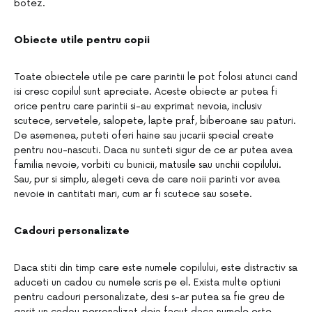
botez.
Obiecte utile pentru copii
Toate obiectele utile pe care parintii le pot folosi atunci cand
isi cresc copilul sunt apreciate. Aceste obiecte ar putea fi
orice pentru care parintii si-au exprimat nevoia, inclusiv
scutece, servetele, salopete, lapte praf, biberoane sau paturi.
De asemenea, puteti oferi haine sau jucarii special create
pentru nou-nascuti. Daca nu sunteti sigur de ce ar putea avea
familia nevoie, vorbiti cu bunicii, matusile sau unchii copilului.
Sau, pur si simplu, alegeti ceva de care noii parinti vor avea
nevoie in cantitati mari, cum ar fi scutece sau sosete.
Cadouri personalizate
Daca stiti din timp care este numele copilului, este distractiv sa
aduceti un cadou cu numele scris pe el. Exista multe optiuni
pentru cadouri personalizate, desi s-ar putea sa fie greu de
gasit un cadou personalizat deja facut daca numele este