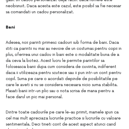
neobisnuit. Daca acesta este cazul, este posibil sa fie necesar
sa comandati un cadou personalizat.
Bani
Adesea, noii parinti primesc cadouri sub forma de bani. Daca
stiti ca parintii nu mai au nevoie de un costumas pentru copii in
plus, oferirea unui cadou in bani este o modalitate buna de a
da ceva la botez. Acest lucru le permite parintilor sa
foloseasca banii dupa cum considera de cuviinta, indiferent
daca ii utilizeaza pentru scutece sau ii pun intr-un cont pentru
copil. Suma pe care o acordati depinde de posibilitatile pe
care le aveti si nu se considera necesara nicio suma stabilita.
Plasati banii intr-un plic sau o nota scrisa de mana pentru a
face darul un pic mai personal.
Dintre toate cadourile pe care le-au primit, mamele spun ca
cel mai mult apreciaza lucrurile practice si lucrurile cu valoare
sentimentala. Deci tineti cont de acest aspect atunci cand