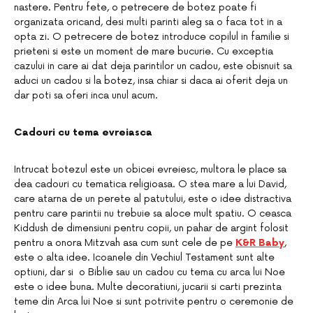
nastere. Pentru fete, o petrecere de botez poate fi
organizata oricand, desi multi parinti aleg sa o faca tot in a
opta zi. O petrecere de botez introduce copilul in familie si
prieteni si este un moment de mare bucurie. Cu exceptia
cazului in care ai dat deja parintilor un cadou, este obisnuit sa
aduci un cadou si la botez, insa chiar si daca ai oferit deja un
dar poti sa oferi inca unul acum.
Cadouri cu tema evreiasca
Intrucat botezul este un obicei evreiesc, multora le place sa
dea cadouri cu tematica religioasa. O stea mare a lui David,
care atarna de un perete al patutului, este o idee distractiva
pentru care parintii nu trebuie sa aloce mult spatiu. O ceasca
Kiddush de dimensiuni pentru copii, un pahar de argint folosit
pentru a onora Mitzvah asa cum sunt cele de pe
K&R Baby
,
este o alta idee. Icoanele din Vechiul Testament sunt alte
optiuni, dar si o Biblie sau un cadou cu tema cu arca lui Noe
este o idee buna. Multe decoratiuni, jucarii si carti prezinta
teme din Arca lui Noe si sunt potrivite pentru o ceremonie de