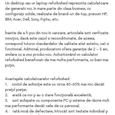
Un desktop sau un laptop refurbished reprezinta calculatoare
de generatii noi, în mare parte din clasa business, cu
configuraţii solide, realizate de brand-uri de top, precum HP,
IBM, Acer, Dell, Sony, Fujitsu, etc.
Înainte de a fi pus din nou în vanzare, articolele sunt verificate
minuţios, dacă este cazul si reconditionate, de aceea,
corespund tuturor standardelor de calitate atat estetic, cat si
functional. Aditional, producatorii ofera garanţie de 2 – 3 ani,
similara cu a unui produs nou. Achizitionând un calculator
refurbished beneficiati de mai multa performanta, cu bani mai
puţini.
Avantajele calculatoarelor refurbished:
1. costul de achiziţie este cu circa 40-60% mai mic decât
preţul pieţei;
2. arată ca noi şi au o stare funcţională excelentă;
3. sunt echipate cu componente PC şi sisteme de răcire mult
mai performante decât cele de uz personal;
4. rată mică de defectare, întrucât sunt testate individual şi