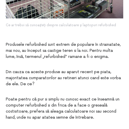
Ce ar trebui să cunoaşteţi despre calculatoare şi laptopuri refurbished
Produsele refurbished sunt extrem de populare în strainatate,
mai nou, au început sa castige teren si la noi. Pentru multa
lume, însă, termenul „refurbished” ramane a fi o enigma.
Din cauza ca aceste produse au aparut recent pe piata,
majoritatea cumparatorilor au retineri atunci cand este vorba
de ele. De ce?
Poate pentru că pur si simplu nu cunosc exact ce înseamnă un
computer refurbished si din frica de a face o greseală
costisitoare, prefera să aleaga calculatoare noi sau second
hand, unde nu apar atatea semne de întrebare.