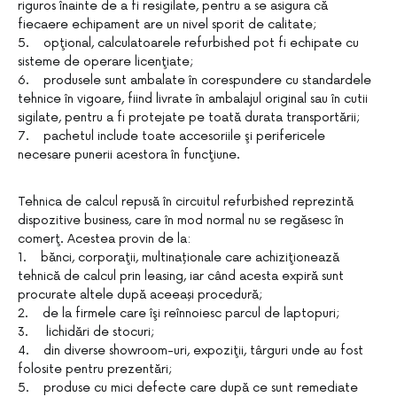
riguros înainte de a fi resigilate, pentru a se asigura că
fiecaere echipament are un nivel sporit de calitate;
5. opţional, calculatoarele refurbished pot fi echipate cu
sisteme de operare licenţiate;
6. produsele sunt ambalate în corespundere cu standardele
tehnice în vigoare, fiind livrate în ambalajul original sau în cutii
sigilate, pentru a fi protejate pe toată durata transportării;
7. pachetul include toate accesoriile şi perifericele
necesare punerii acestora în funcţiune.
Tehnica de calcul repusă în circuitul refurbished reprezintă
dispozitive business, care în mod normal nu se regăsesc în
comerţ. Acestea provin de la:
1. bănci, corporaţii, multinaționale care achiziţionează
tehnică de calcul prin leasing, iar când acesta expiră sunt
procurate altele după aceeași procedură;
2. de la firmele care îşi reînnoiesc parcul de laptopuri;
3. lichidări de stocuri;
4. din diverse showroom-uri, expoziţii, târguri unde au fost
folosite pentru prezentări;
5. produse cu mici defecte care după ce sunt remediate