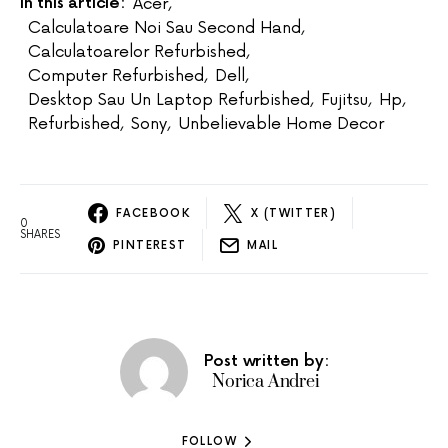
In this article:
Acer
,
Calculatoare Noi Sau Second Hand
,
Calculatoarelor Refurbished
,
Computer Refurbished
,
Dell
,
Desktop Sau Un Laptop Refurbished
,
Fujitsu
,
Hp
,
Refurbished
,
Sony
,
Unbelievable Home Decor
FACEBOOK
X (TWITTER)
0
SHARES
PINTEREST
MAIL
Post written by:
Norica Andrei
FOLLOW