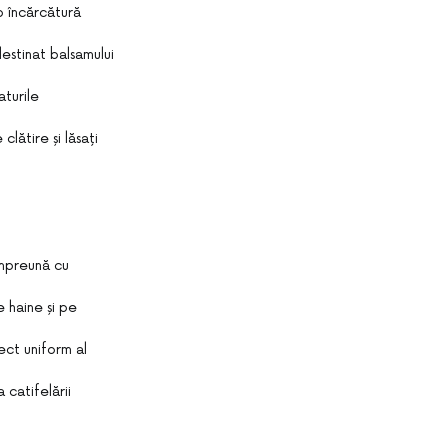
o încărcătură
estinat balsamului
aturile
lătire și lăsați
împreună cu
 haine și pe
ect uniform al
 catifelării