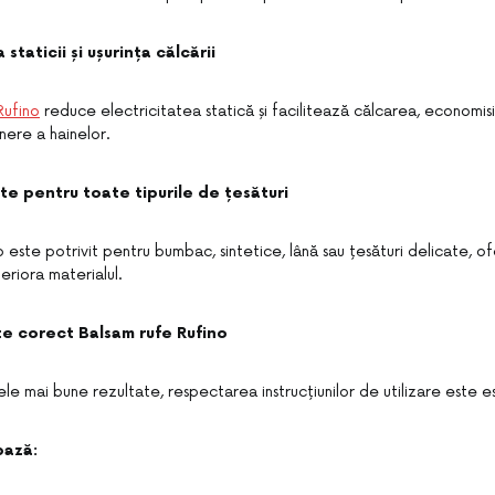
staticii și ușurința călcării
Rufino
reduce electricitatea statică și facilitează călcarea, economis
inere a hainelor.
ate pentru toate tipurile de țesături
 este potrivit pentru bumbac, sintetice, lână sau țesături delicate, of
eriora materialul.
e corect Balsam rufe Rufino
le mai bune rezultate, respectarea instrucțiunilor de utilizare este es
bază: