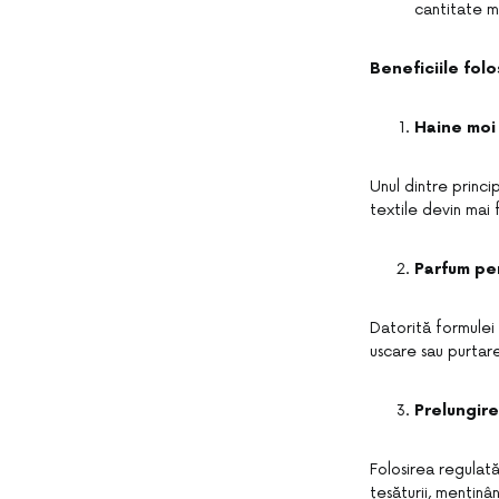
cantitate m
Beneficiile folo
Haine moi 
Unul dintre princi
textile devin mai 
Parfum per
Datorită formulei 
uscare sau purtar
Prelungire
Folosirea regulat
țesăturii, mențin