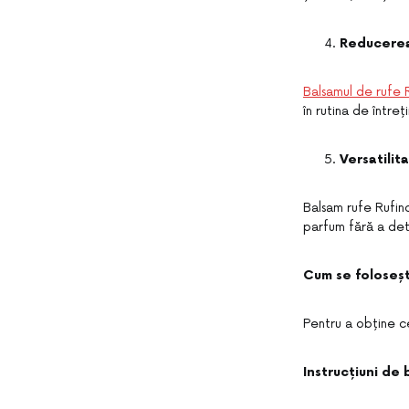
Reducerea 
Balsamul de rufe 
în rutina de întreț
Versatilit
Balsam rufe Rufino
parfum fără a det
Cum se foloseșt
Pentru a obține ce
Instrucțiuni de 