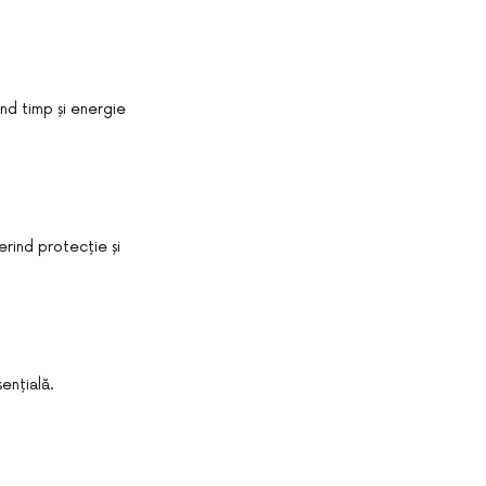
ind timp și energie
erind protecție și
ențială.