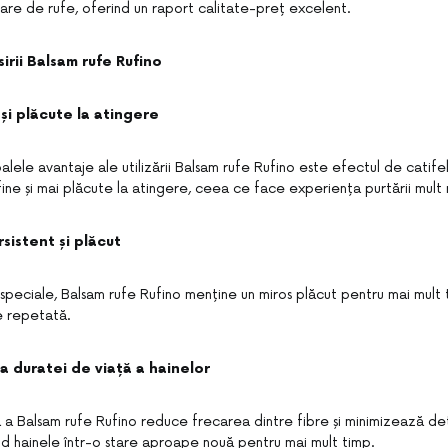
are de rufe, oferind un raport calitate-preț excelent.
sirii Balsam rufe Rufino
și plăcute la atingere
palele avantaje ale utilizării Balsam rufe Rufino este efectul de catife
fine și mai plăcute la atingere, ceea ce face experiența purtării mult
sistent și plăcut
speciale, Balsam rufe Rufino menține un miros plăcut pentru mai mult t
e repetată.
a duratei de viață a hainelor
ă a Balsam rufe Rufino reduce frecarea dintre fibre și minimizează de
ând hainele într-o stare aproape nouă pentru mai mult timp.