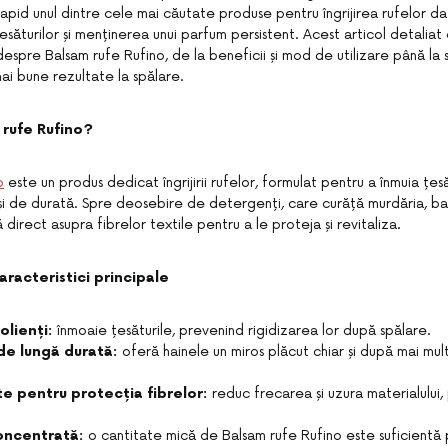
apid unul dintre cele mai căutate produse pentru îngrijirea rufelor da
țesăturilor și menținerea unui parfum persistent. Acest articol detalia
 despre Balsam rufe Rufino, de la beneficii și mod de utilizare până la 
ai bune rezultate la spălare.
 rufe Rufino?
o
este un produs dedicat îngrijirii rufelor, formulat pentru a înmuia țesăt
și de durată. Spre deosebire de detergenți, care curăță murdăria, ba
direct asupra fibrelor textile pentru a le proteja și revitaliza.
aracteristici principale
lienți:
înmoaie țesăturile, prevenind rigidizarea lor după spălare.
de lungă durată:
oferă hainele un miros plăcut chiar și după mai mu
e pentru protecția fibrelor:
reduc frecarea și uzura materialului,
oncentrată:
o cantitate mică de Balsam rufe Rufino este suficientă