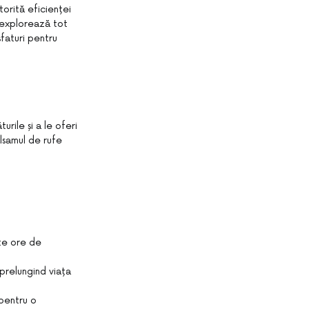
torită eficienței
t explorează tot
sfaturi pentru
urile și a le oferi
lsamul de rufe
lte ore de
 prelungind viața
 pentru o