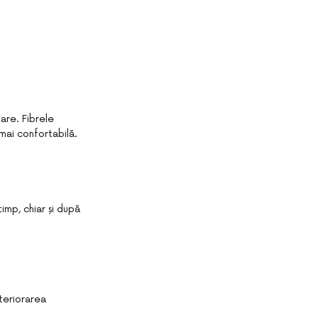
lare. Fibrele
 mai confortabilă.
imp, chiar și după
teriorarea