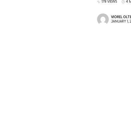
178 VIEWS
4 
VIOREL OLT
JANUARY 1, 