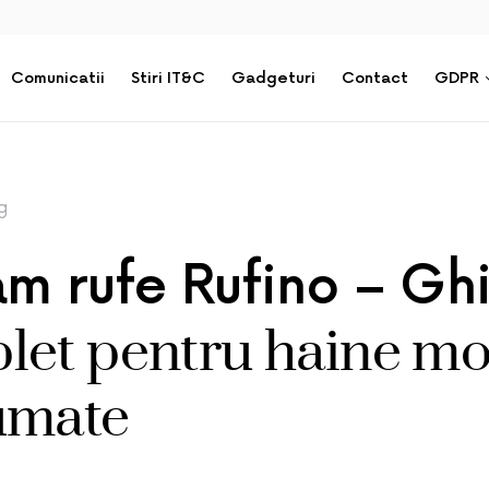
Comunicatii
Stiri IT&C
Gadgeturi
Contact
GDPR
g
am rufe Rufino – Gh
et pentru haine moi
umate