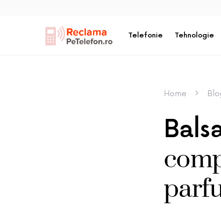
Telefonie
Tehnologie
Home
Blo
Bals
compl
parf