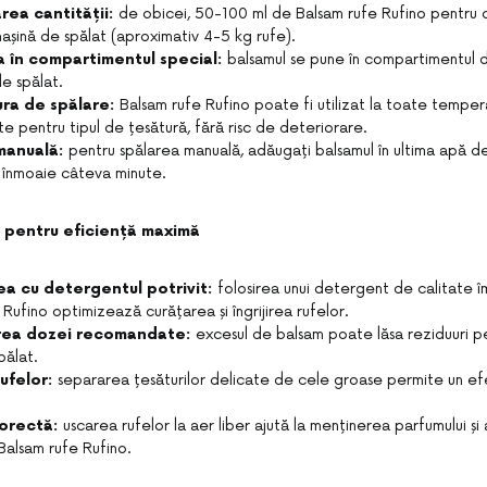
ea cantității:
de obicei, 50-100 ml de Balsam rufe Rufino pentru 
șină de spălat (aproximativ 4-5 kg rufe).
 în compartimentul special:
balsamul se pune în compartimentul d
de spălat.
ra de spălare:
Balsam rufe Rufino poate fi utilizat la toate temper
 pentru tipul de țesătură, fără risc de deteriorare.
manuală:
pentru spălarea manuală, adăugați balsamul în ultima apă de c
e înmoaie câteva minute.
ri pentru eficiență maximă
a cu detergentul potrivit:
folosirea unui detergent de calitate 
Rufino optimizează curățarea și îngrijirea rufelor.
ea dozei recomandate:
excesul de balsam poate lăsa reziduuri pe
pălat.
ufelor:
separarea țesăturilor delicate de cele groase permite un ef
orectă:
uscarea rufelor la aer liber ajută la menținerea parfumului și a
Balsam rufe Rufino.