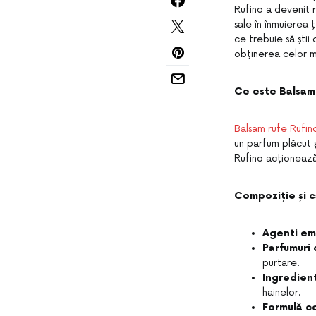
Rufino a devenit r
sale în înmuierea 
ce trebuie să știi
obținerea celor m
Ce este Balsam
Balsam rufe Rufin
un parfum plăcut 
Rufino acționează 
Compoziție și c
Agenti emo
Parfumuri 
purtare.
Ingredient
hainelor.
Formulă c