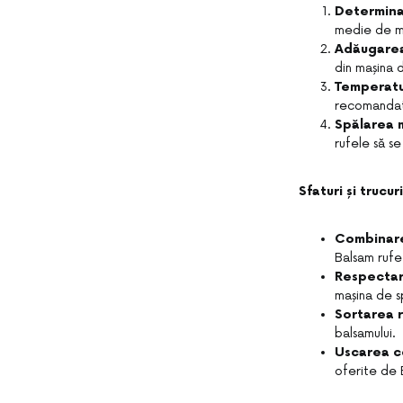
Determinar
medie de ma
Adăugarea
din mașina 
Temperatu
recomandate
Spălarea 
rufele să s
Sfaturi și trucu
Combinare
Balsam rufe 
Respectar
mașina de s
Sortarea r
balsamului.
Uscarea c
oferite de 