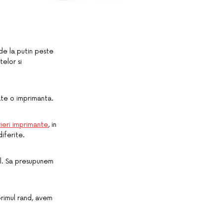
de la putin peste
telor si
ate o imprimanta.
rieri imprimante
, in
iferite.
bil. Sa presupunem
 primul rand, avem