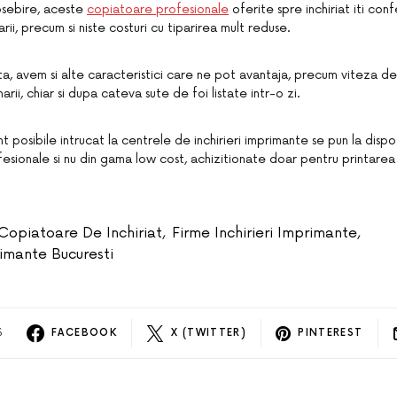
osebire, aceste
copiatoare profesionale
oferite spre inchiriat iti con
rii, precum si niste costuri cu tiparirea mult reduse.
a, avem si alte caracteristici care ne pot avantaja, precum viteza de
rii, chiar si dupa cateva sute de foi listate intr-o zi.
 posibile intrucat la centrele de inchirieri imprimante se pun la dispo
sionale si nu din gama low cost, achizitionate doar pentru printarea
Copiatoare De Inchiriat
,
Firme Inchirieri Imprimante
,
rimante Bucuresti
S
FACEBOOK
X (TWITTER)
PINTEREST