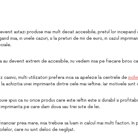
evenit astazi produse mai mult decat accesibile, pretul lor incepand 
gand insa, in unele cazuri, si la preturi de mii de euro, in cazul impriman
ciale.
 ca au devenit extrem de accesibile, nu vedem insa pe fiecare birou c
z casnic, multi utilizatori prefera inca sa apeleze la centrele de
inchi
a achizitia unei imprimante dintre cele mai ieftine. Iar motivele sunt d
ebuie spus ca nu orice produs care este ieftin este si durabil si profita
 imprimanta pe care dam doua sau trei sute de lei.
inanciar prea mare, insa trebuie sa luam in calcul mai multi factori. In
ilelor, care nu sunt deloc de neglijat.