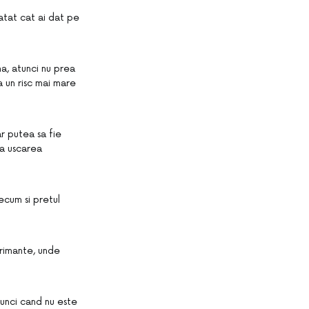
 atat cat ai dat pe
a, atunci nu prea
a un risc mai mare
ar putea sa fie
la uscarea
recum si pretul
primante, unde
tunci cand nu este