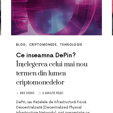
BLOG
CRIPTOMONEDE
TEHNOLOGIE
Ce inseamna DePin?
Înțelegerea celui mai nou
termen din lumea
criptomonedelor
883 VIEWS
6 MINUTE READ
DePin, sau Rețelele de Infrastructură Fizică
Descentralizată (Decentralized Physical
Infrastructure Networks), sunt prezentate ca