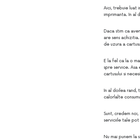
Aici, trebuie luat
imprimanta. In al 
Daca stim ca avem
are sens achizitia
de uzura a cartusu
E la fel ca la o m
spre service. Asa 
cartusului si nece
In al doilea rand,
calorlalte consum
Sunt, credem noi, 
serviciile tale po
Nu mai punem la so