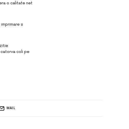
fera o calitate net
 imprimare si
zitie
 catorva coli pe
MAIL