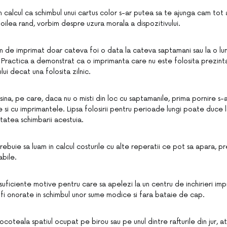
 in calcul ca schimbul unui cartus color s-ar putea sa te ajunga cam tot
doilea rand, vorbim despre uzura morala a dispozitivului.
 de imprimat doar cateva foi o data la cateva saptamani sau la o lun
. Practica a demonstrat ca o imprimanta care nu este folosita prezint
lui decat una folosita zilnic.
asina, pe care, daca nu o misti din loc cu saptamanile, prima pornire s-
e si cu imprimantele. Lipsa folosirii pentru perioade lungi poate duce 
sitatea schimbarii acestuia.
 trebuie sa luam in calcul costurile cu alte reperatii ce pot sa apara, p
abile.
suficiente motive pentru care sa apelezi la un centru de inchirieri im
t fi onorate in schimbul unor sume modice si fara bataie de cap.
coteala spatiul ocupat pe birou sau pe unul dintre rafturile din jur, a