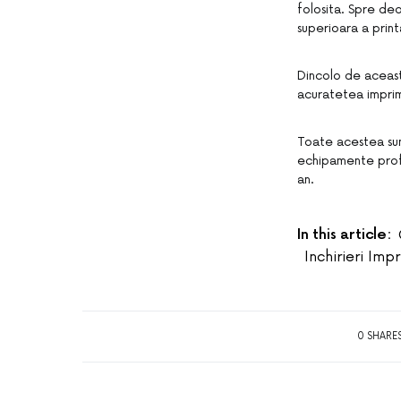
folosita. Spre de
superioara a printa
Dincolo de aceast
acuratetea imprima
Toate acestea sunt
echipamente profe
an.
In this article:
Inchirieri Imp
0 SHARE