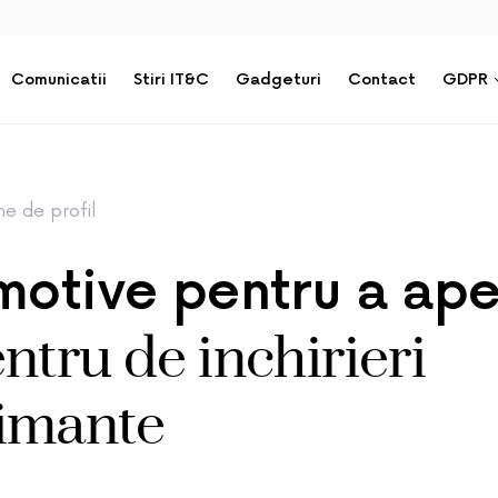
Comunicatii
Stiri IT&C
Gadgeturi
Contact
GDPR
me de profil
motive pentru a ape
ntru de inchirieri
imante