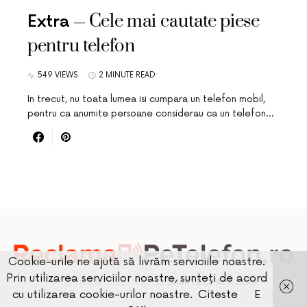
Cele mai cautate piese
Extra
pentru telefon
549 VIEWS
2 MINUTE READ
In trecut, nu toata lumea isi cumpara un telefon mobil,
pentru ca anumite persoane considerau ca un telefon…
Cookie-urile ne ajută să livrăm serviciile noastre.
Prin utilizarea serviciilor noastre, sunteți de acord
DESIGNED & DEVELOPED BY
SMARTSEOPACK.COM
cu utilizarea cookie-urilor noastre.
Citeste
E