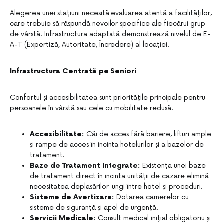
Alegerea unei stațiuni necesită evaluarea atentă a facilităților,
care trebuie să răspundă nevoilor specifice ale fiecărui grup
de vârstă. Infrastructura adaptată demonstrează nivelul de E-
A-T (Expertiză, Autoritate, Încredere) al locației.
Infrastructura Centrată pe Seniori
Confortul și accesibilitatea sunt prioritățile principale pentru
persoanele în vârstă sau cele cu mobilitate redusă.
Accesibilitate:
Căi de acces fără bariere, lifturi ample
și rampe de acces în incinta hotelurilor și a bazelor de
tratament.
Baze de Tratament Integrate:
Existența unei baze
de tratament direct în incinta unității de cazare elimină
necesitatea deplasărilor lungi între hotel și proceduri.
Sisteme de Avertizare:
Dotarea camerelor cu
sisteme de siguranță și apel de urgență.
Servicii Medicale:
Consult medical inițial obligatoriu și