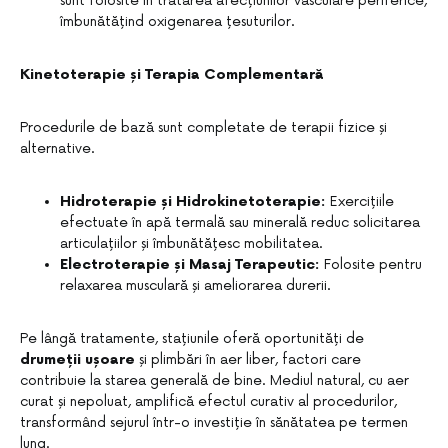
sunt folosite în tratarea afecțiunilor vasculare periferice,
îmbunătățind oxigenarea țesuturilor.
Kinetoterapie și Terapia Complementară
Procedurile de bază sunt completate de terapii fizice și
alternative.
Hidroterapie și Hidrokinetoterapie:
Exercițiile
efectuate în apă termală sau minerală reduc solicitarea
articulațiilor și îmbunătățesc mobilitatea.
Electroterapie și Masaj Terapeutic:
Folosite pentru
relaxarea musculară și ameliorarea durerii.
Pe lângă tratamente, stațiunile oferă oportunități de
drumeții ușoare
și plimbări în aer liber, factori care
contribuie la starea generală de bine. Mediul natural, cu aer
curat și nepoluat, amplifică efectul curativ al procedurilor,
transformând sejurul într-o investiție în sănătatea pe termen
lung.