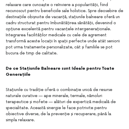
relaxare care cunoaște o reînviere a popularității, fiind
recunoscut pentru beneficiile sale holistice. Spre deosebire de
destinațiile obișnuite de vacanță, stațiunile balneare oferă un
cadru structurat pentru îmbunătățirea sănătății, devenind o
opțiune excelentă pentru vacanțele intergeneraționale.
Integrarea facilităților medicale cu cele de agrement
transformă aceste locații în spații perfecte unde atât seniorii
pot urma tratamente personalizate, cât și familiile se pot
bucura de timp de calitate.
De ce Stațiunile Balneare sunt Ideale pentru Toate
Generațiile
Stațiunile cu tradiție oferă o combinație unică de resurse
naturale curative — ape minerale, termale, nămoluri
terapeutice și mofete — alături de expertiză medicală de
specialitate. Această sinergie le face potrivite pentru
obiective diverse, de la prevenție și recuperare, până la
simpla relaxare.