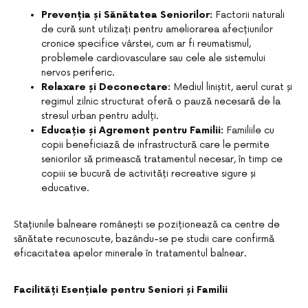
Prevenția și Sănătatea Seniorilor:
Factorii naturali
de cură sunt utilizați pentru ameliorarea afecțiunilor
cronice specifice vârstei, cum ar fi reumatismul,
problemele cardiovasculare sau cele ale sistemului
nervos periferic.
Relaxare și Deconectare:
Mediul liniștit, aerul curat și
regimul zilnic structurat oferă o pauză necesară de la
stresul urban pentru adulți.
Educație și Agrement pentru Familii:
Familiile cu
copii beneficiază de infrastructură care le permite
seniorilor să primească tratamentul necesar, în timp ce
copiii se bucură de activități recreative sigure și
educative.
Stațiunile balneare românești se poziționează ca centre de
sănătate recunoscute, bazându-se pe studii care confirmă
eficacitatea apelor minerale în tratamentul balnear.
Facilități Esențiale pentru Seniori și Familii