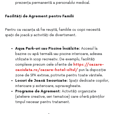
prezența permanentă a personalului medical.
Facilități de Agrement pentru Familii
Pentru ca vacanța să fie reușită, familiile cu copii necesită
spații de joacă și activități de divertisment.
Aqua Park-uri sau Piscine Încălzite:
Accesul la
bazine cu apă termală sau piscine interioare, adesea
utilizate în scop recreativ. De exemplu, facilități
complexe precum cele oferite de
https://cazare-
caciulata.ro/cazare-hotel-oltul/
pun la dispoziție
zone de SPA extinse, potrivite pentru toate vârstele.
Locuri de Joacă Securizate:
Spații dedicate copiilor,
interioare și exterioare, supravegheate.
Programe de Agrement:
Activități organizate
(ateliere creative, seri tematice) care oferă părinților
timpul necesar pentru tratament.