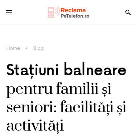
Home
Blog
Stațiuni balneare
pentru familii și
seniori: facilități și
activități