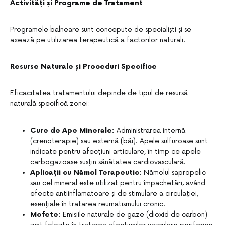
Activități și Programe de Tratament
Programele balneare sunt concepute de specialiști și se
axează pe utilizarea terapeutică a factorilor naturali.
Resurse Naturale și Proceduri Specifice
Eficacitatea tratamentului depinde de tipul de resursă
naturală specifică zonei:
Cure de Ape Minerale:
Administrarea internă
(crenoterapie) sau externă (băi). Apele sulfuroase sunt
indicate pentru afecțiuni articulare, în timp ce apele
carbogazoase susțin sănătatea cardiovasculară.
Aplicații cu Nămol Terapeutic:
Nămolul sapropelic
sau cel mineral este utilizat pentru împachetări, având
efecte antiinflamatoare și de stimulare a circulației,
esențiale în tratarea reumatismului cronic.
Mofete:
Emisiile naturale de gaze (dioxid de carbon)