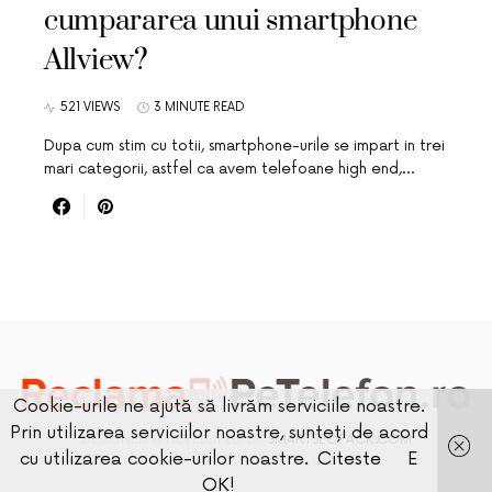
cumpararea unui smartphone
Allview?
521 VIEWS
3 MINUTE READ
Dupa cum stim cu totii, smartphone-urile se impart in trei
mari categorii, astfel ca avem telefoane high end,…
Cookie-urile ne ajută să livrăm serviciile noastre.
Prin utilizarea serviciilor noastre, sunteți de acord
DESIGNED & DEVELOPED BY
SMARTSEOPACK.COM
cu utilizarea cookie-urilor noastre.
Citeste
E
OK!