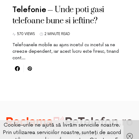
Unde poti gasi
Telefonie
telefoane bune si ieftine?
570 VIEWS
2 MINUTE READ
Telefoanele mobile au ajuns incetul cu incetul sa ne
creeze dependent, iar acest lucru este firesc, tinand
cont…
Cookie-urile ne ajută să livrăm serviciile noastre.
Prin utilizarea serviciilor noastre, sunteți de acord
DESIGNED & DEVELOPED BY
SMARTSEOPACK.COM