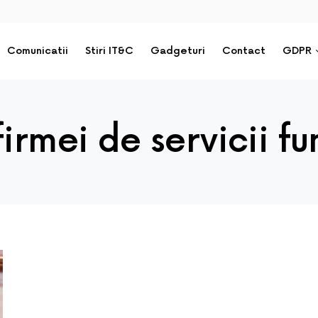
Comunicatii
Stiri IT&C
Gadgeturi
Contact
GDPR
firmei de servicii f