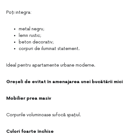
Poți integra:
metal negru;
lemn rustic;
beton decorativ;
corpuri de iluminat statement.
Ideal pentru apartamente urbane moderne.
Greșeli de evitat în amenajarea unei bucătării mici
Mobilier prea masiv
Corpurile voluminoase sufocă spațiul.
Culori foarte închise