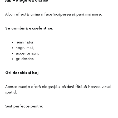
Alb – alegerea clasică
Albul reflectă lumina și face încăperea să pară mai mare.
Se combină excelent cu:
lemn natur;
negru mat;
accente aurii;
gri deschis.
Gri deschis și bej
Aceste nuanțe oferă eleganță și căldură fără să încarce vizual
spațiul.
Sunt perfecte pentru: