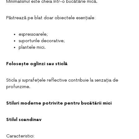
Minimalismul este cheia într-o bucătărie mică.
Păstrează pe blat doar obiectele esențiale:
espressoarele;
suporturile decorative;
plantele mici.
Folosește oglinzi sau sticlă
Sticla și suprafețele reflective contribuie la senzația de
profunzime.
Stiluri moderne potrivite pentru bucătării mici
Stilul scandinav
Caracteristici: