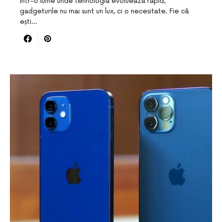
Într-o lume unde tehnologia evoluează rapid,
gadgeturile nu mai sunt un lux, ci o necesitate. Fie că
ești…