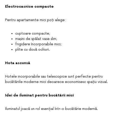
Electrocasnice compacte
Pentru apartamente mici poți alege:
cuptoare compacte;
mașini de spălat vase slim;
frigidere încorporabile mici;
plite cu două ochiuri.
Hota ascunsă
Hotele incorporabile sau telescopice sunt perfecte pentru
bucătăriile moderne mici deoarece economisesc spațiu vizual.
Idei de iluminat pentru bucătării mici
Iluminatul joacă un rol esențial într-o bucătărie modernă.