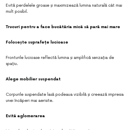
Evită perdelele groase și maximizează lumina naturală cât mai
mult posibil.
Trucuri pentru a face bucătăria mică să pară mai mare
Folosește suprafețe lucioase
Fronturile lucioase reflectă lumina și amplifică senzația de
spațiu.
Alege mobilier suspendat
Corpurile suspendate lasă podeaua vizibilă și creează impresia
unei încăperi mai aerisite.
Evită aglomerarea