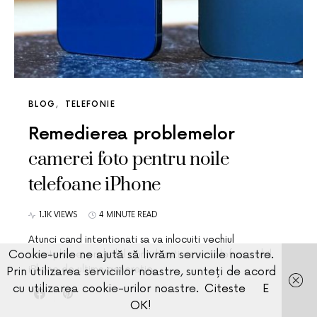
BLOG
TELEFONIE
Remedierea problemelor
camerei foto pentru noile
telefoane iPhone
1.1K VIEWS
4 MINUTE READ
Atunci cand intentionati sa va inlocuiti vechiul
Cookie-urile ne ajută să livrăm serviciile noastre.
smartphone, probabil considerati ca un telefon mobil
iPhone de ultima generatie,…
Prin utilizarea serviciilor noastre, sunteți de acord
cu utilizarea cookie-urilor noastre.
Citeste
E
OK!