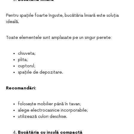
Pentru spațiile foarte înguste, bucătăria liniară este soluția
ideală.
Toate elementele sunt amplasate pe un singur perete:
chiuveta;
plita;
cuptorul;
spațiile de depozitare.
Recomandări:
folosește mobilier până în tavan;
alege electrocasnice incorporabile;
utilizează culori deschise.
Bucătăria cu insulă compactă