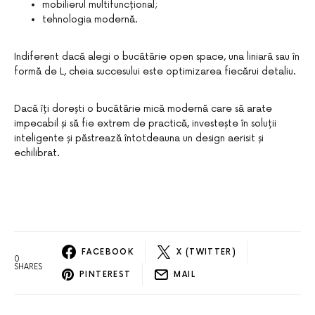
mobilierul multifuncțional;
tehnologia modernă.
Indiferent dacă alegi o bucătărie open space, una liniară sau în
formă de L, cheia succesului este optimizarea fiecărui detaliu.
Dacă îți dorești o bucătărie mică modernă care să arate
impecabil și să fie extrem de practică, investește în soluții
inteligente și păstrează întotdeauna un design aerisit și
echilibrat.
FACEBOOK
X (TWITTER)
0
SHARES
PINTEREST
MAIL