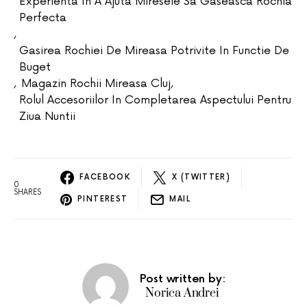
Experienta In A Ajuta Miresele Sa Gaseasca Rochia
Perfecta
,
Gasirea Rochiei De Mireasa Potrivite In Functie De
Buget
,
Magazin Rochii Mireasa Cluj
,
Rolul Accesoriilor In Completarea Aspectului Pentru
Ziua Nuntii
FACEBOOK
X (TWITTER)
0
SHARES
PINTEREST
MAIL
Post written by:
Norica Andrei