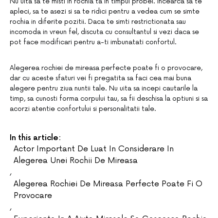
Nu uita sa te misti in rochia ta in timpul probei. Incearca sa te
apleci, sa te asezi si sa te ridici pentru a vedea cum se simte
rochia in diferite pozitii. Daca te simti restrictionata sau
incomoda in vreun fel, discuta cu consultantul si vezi daca se
pot face modificari pentru a-ti imbunatati confortul.
Alegerea rochiei de mireasa perfecte poate fi o provocare,
dar cu aceste sfaturi vei fi pregatita sa faci cea mai buna
alegere pentru ziua nuntii tale. Nu uita sa incepi cautarile la
timp, sa cunosti forma corpului tau, sa fii deschisa la optiuni si sa
acorzi atentie confortului si personalitatii tale.
In this article:
Actor Important De Luat In Considerare In
Alegerea Unei Rochii De Mireasa
,
Alegerea Rochiei De Mireasa Perfecte Poate Fi O
Provocare
,