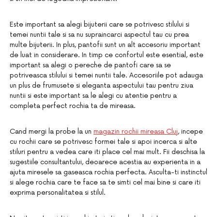
Este important sa alegi bijuterii care se potrivesc stilului si
temei nuntii tale si sa nu supraincarci aspectul tau cu prea
multe bijuterii. In plus, pantofii sunt un alt accesoriu important
de luat in considerare. In timp ce confortul este esential, este
important sa alegi o pereche de pantofi care sa se
potriveasca stilului si temei nuntii tale. Accesoriile pot adauga
un plus de frumusete si eleganta aspectului tau pentru ziua
nuntii si este important sa le alegi cu atentie pentru a
completa perfect rochia ta de mireasa.
Cand mergi la probe la un
magazin rochii mireasa Cluj
, incepe
cu rochii care se potrivesc formei tale si apoi incerca si alte
stiluri pentru a vedea care iti place cel mai mult. Fii deschisa la
sugestiile consultantului, deoarece acestia au experienta in a
ajuta miresele sa gaseasca rochia perfecta. Asculta-ti instinctul
si alege rochia care te face sa te simti cel mai bine si care iti
exprima personalitatea si stilul.