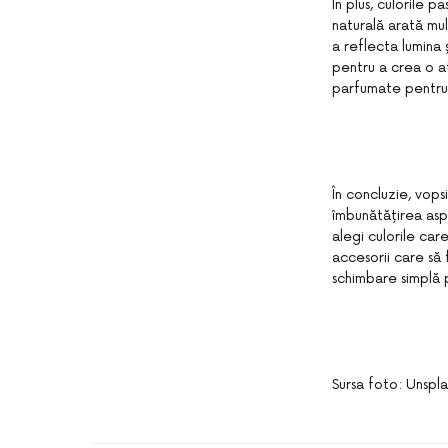
În plus, culorile 
naturală arată mul
a reflecta lumina
pentru a crea o a
parfumate pentru
În concluzie, vops
îmbunătățirea aspe
alegi culorile care
accesorii care să 
schimbare simplă p
Sursa foto: Unspl