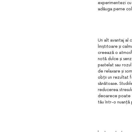
experimentezi cu 
adăuga perne color
Un alt avantaj al 
liniștitoare și ca
creează o atmosfe
notă dulce și sen
pastelat sau rozul
de relaxare și som
obții un rezultat f
sănătoase. Studiil
reducerea stresulu
deoarece poate aju
tău într-o nuanță