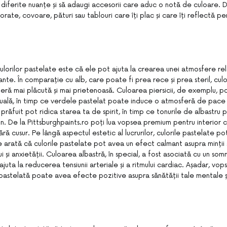
diferite nuanțe și să adaugi accesorii care aduc o notă de culoare. 
ate, covoare, pături sau tablouri care îți plac și care îți reflectă pe
culorilor pastelate este că ele pot ajuta la crearea unei atmosfere re
lmante. În comparație cu alb, care poate fi prea rece și prea steril, cul
ră mai plăcută și mai prietenoasă. Culoarea piersicii, de exemplu, 
zuală, în timp ce verdele pastelat poate induce o atmosferă de pace și
 prăfuit pot ridica starea ta de spirit, în timp ce tonurile de albastru
n. De la Pittsburghpaints.ro poți lua
vopsea premium pentru interior
c
ără cusur. Pe lângă aspectul estetic al lucrurilor, culorile pastelate po
e arată că culorile pastelate pot avea un efect calmant asupra minții ș
i și anxietății. Culoarea albastră, în special, a fost asociată cu un som
ta la reducerea tensiunii arteriale și a ritmului cardiac. Așadar, vops
 pastelată poate avea efecte pozitive asupra sănătății tale mentale și