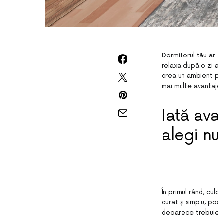
Dormitorul tău ar t
relaxa după o zi a
crea un ambient pe
mai multe avantaj
Iată av
alegi n
În primul rând, cu
curat și simplu, p
deoarece trebuie 