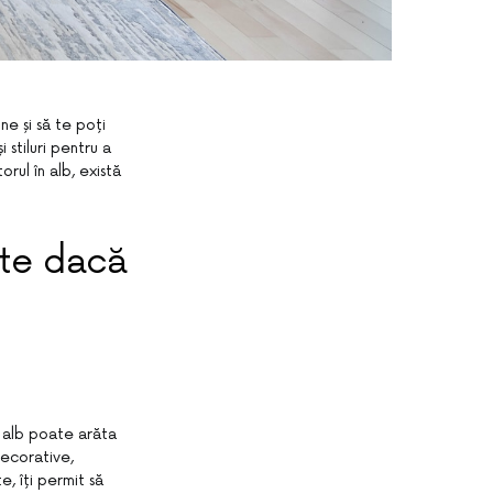
ne și să te poți
stiluri pentru a
rul în alb, există
rte dacă
i alb poate arăta
decorative,
, îți permit să