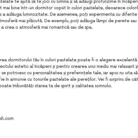
pastelate te ajută să te joci cu lumina și să adaugi profunzime în încăpe
t mai bine într-un dormitor vopsit în culori pastelate, deoarece culor
 și a adăuga luminozitate. De asemenea, poți experimenta cu diferite t
tmosferă mai plăcută. De exemplu, poți adăuga lămpi de perete sau 
 a crea o atmosferă mai romantică sau de spa.
irea dormitorului tău în culori pastelate poate fi o alegere excelentă
ctului estetic al încăperii și pentru crearea unui mediu mai relaxant și 
 se potrivesc cu personalitatea și preferințele tale, iar apoi nu uita să
fie în armonie cu tonurile pastelate ale pereților. Vei fi surprins de c
oate îmbunătăți starea ta de spirit și calitatea somnului.
ash.com