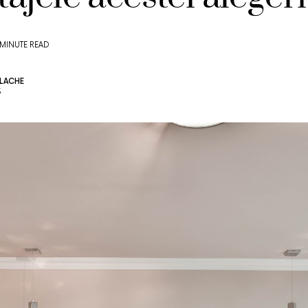
 MINUTE READ
LACHE
3