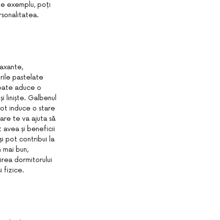
De exemplu, poți
rsonalitatea.
laxante,
orile pastelate
poate aduce o
 liniște. Galbenul
 pot induce o stare
are te va ajuta să
t avea și beneficii
i pot contribui la
n mai bun,
irea dormitorului
 fizice.