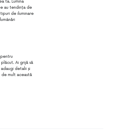
rea ta. Lumina
ile au tendința de
ipuri de iluminare
lumânări
 pentru
plăcut. Ai grijă să
 adaugi detalii și
ât de mult această