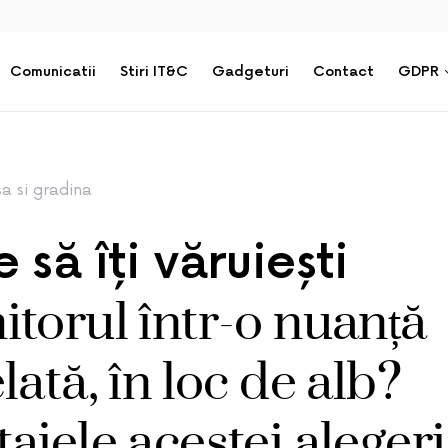
Comunicatii
Stiri IT&C
Gadgeturi
Contact
GDPR
a si gradina
 să îți văruiești
torul într-o nuanță
lată, în loc de alb?
ajele acestei alegeri