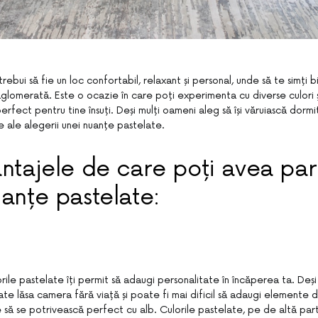
rebui să fie un loc confortabil, relaxant și personal, unde să te simți bi
glomerată. Este o ocazie în care poți experimenta cu diverse culori și 
rfect pentru tine însuți. Deși mulți oameni aleg să își văruiască dormito
e ale alegerii unei nuanțe pastelate.
antajele de care poți avea pa
uanțe pastelate:
lorile pastelate îți permit să adaugi personalitate în încăperea ta. Deș
oate lăsa camera fără viață și poate fi mai dificil să adaugi elemente 
să se potrivească perfect cu alb. Culorile pastelate, pe de altă parte